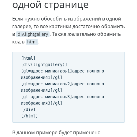
одной странице
Если нужно обособить изображений в одной
галерее, то все картинки достаточно обрамить
в
. Также желательно обрамить
div.lightgallery
код в
.
html
[html]

[div(lightgallery)]

[gl=адрес миниатюры1]адрес полного 
изображения1[/gl]

[gl=адрес миниатюры2]адрес полного 
изображения2[/gl]

[gl=адрес миниатюры3]адрес полного 
изображения3[/gl]

[/div]

В данном примере будет применено