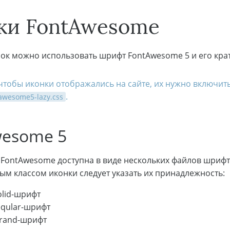
ки FontAwesome
нок можно использовать шрифт FontAwesome 5 и его кра
 чтобы иконки отображались на сайте, их нужно включит
.
awesome5-lazy.css
wesome 5
 FontAwesome доступна в виде нескольких файлов шриф
ым классом иконки следует указать их принадлежность:
lid-шрифт
qular-шрифт
rand-шрифт