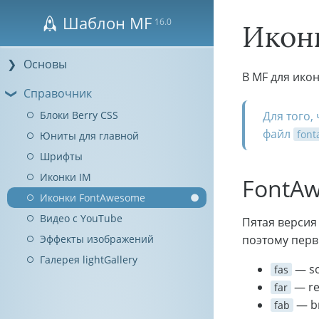
Шаблон MF
16.0
Икон
Основы
В MF для ико
Справочник
Блоки Berry CSS
Для того,
файл
font
Юниты для главной
Шрифты
Иконки IM
FontA
Иконки FontAwesome
●
Видео с YouTube
Пятая версия
Эффекты изображений
поэтому перв
Галерея lightGallery
— so
fas
— re
far
— b
fab