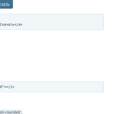
ачать
:
con-rounded