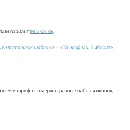
ткий вариант
IM-иконки
.
ь в
Настройках шаблона
—
CSS профили
. Выберите
тов. Эти шрифты содержат разные наборы иконок,