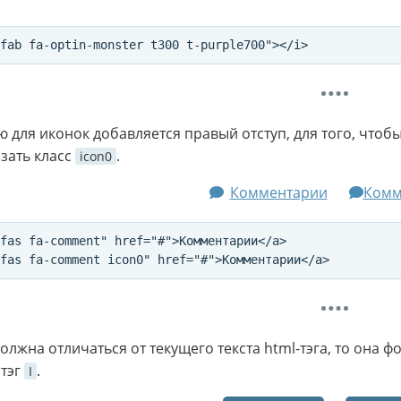
для иконок добавляется правый отступ, для того, чтобы 
азать класс
.
icon0
Комментарии
Комм
fas fa-comment" href="#">Комментарии</a>

олжна отличаться от текущего текста html-тэга, то она 
 тэг
.
I