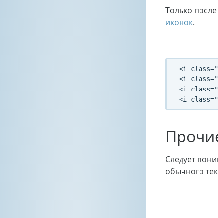
Только после
иконок
.
<i class="
<i class="
<i class="
Прочие
Следует поним
обычного текс