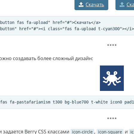
Скачать
Ск
button fas fa-upload" href="#">Скачать</a>

ожно создавать более сложный дизайн:
 задается Berry CSS классами
,
и
icon-circle
icon-square
i