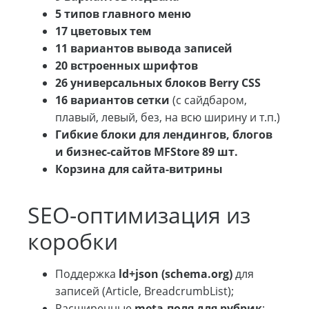
5 типов главного меню
17 цветовых тем
11 вариантов вывода записей
20 встроенных шрифтов
26 универсальных блоков Berry CSS
16 вариантов сетки
(с сайдбаром,
плавый, левый, без, на всю ширину и т.п.)
Гибкие блоки для лендингов, блогов
и бизнес-сайтов MFStore 89 шт.
Корзина для сайта-витрины
SEO-оптимизация из
коробки
Поддержка
ld+json (schema.org)
для
записей (Article, BreadcrumbList);
Расширенные
meta-поля для рубрик
;