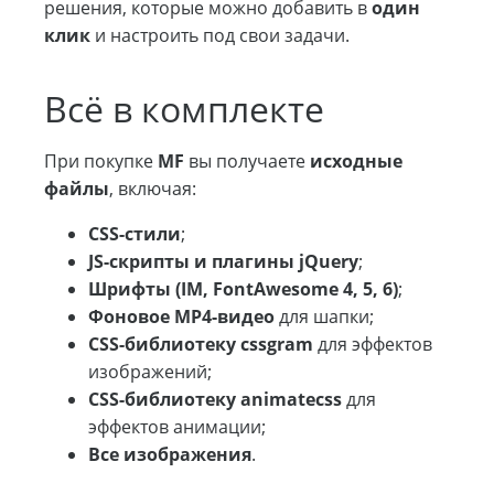
решения, которые можно добавить в
один
клик
и настроить под свои задачи.
Всё в комплекте
При покупке
MF
вы получаете
исходные
файлы
, включая:
CSS-стили
;
JS-скрипты и плагины jQuery
;
Шрифты (IM, FontAwesome 4, 5, 6)
;
Фоновое MP4-видео
для шапки;
CSS-библиотеку cssgram
для эффектов
изображений;
CSS-библиотеку animatecss
для
эффектов анимации;
Все изображения
.