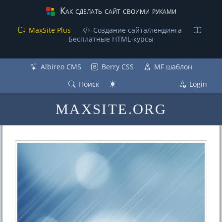
Как сделать сайт своими руками
MaxSite Plus
Создание сайта/лендинга
Бесплатные НТML-курсы
Albireo CMS
Berry CSS
MF шаблон
Поиск
Login
MAXSITE.ORG