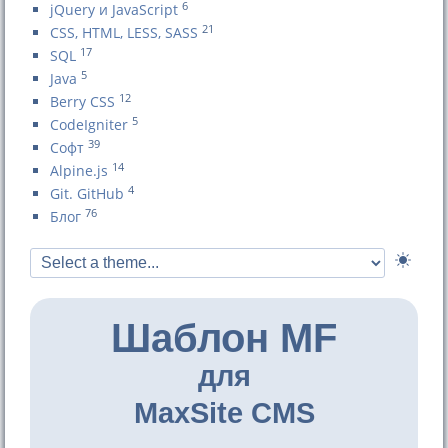
6
jQuery и JavaScript
21
CSS, HTML, LESS, SASS
17
SQL
5
Java
12
Berry CSS
5
CodeIgniter
39
Софт
14
Alpine.js
4
Git. GitHub
76
Блог
Шаблон MF
для
MaxSite CMS