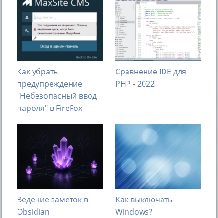
Как убрать
Сравнение IDE для
предупреждение
PHP - 2022
"Небезопасный ввод
пароля" в FireFox
Ведение заметок в
Как выключать
Obsidian
Windows?