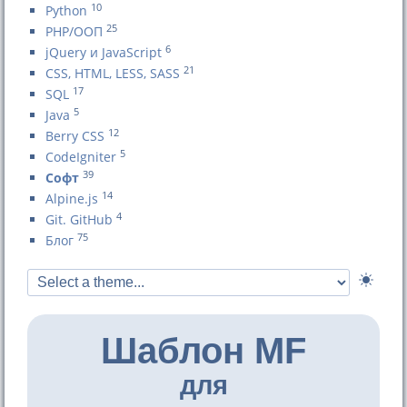
10
Python
25
PHP/ООП
6
jQuery и JavaScript
21
CSS, HTML, LESS, SASS
17
SQL
5
Java
12
Berry CSS
5
CodeIgniter
39
Софт
14
Alpine.js
4
Git. GitHub
75
Блог
Шаблон MF
для