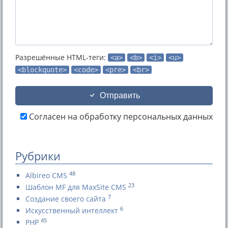
Разрешённые HTML-теги:
<a>
<b>
<i>
<u>
<blockquote>
<code>
<pre>
<br>
Отправить
Согласен на обработку персональных данных
Рубрики
48
Albireo CMS
23
Шаблон MF для MaxSite CMS
7
Создание своего сайта
6
Искусственный интеллект
45
PHP