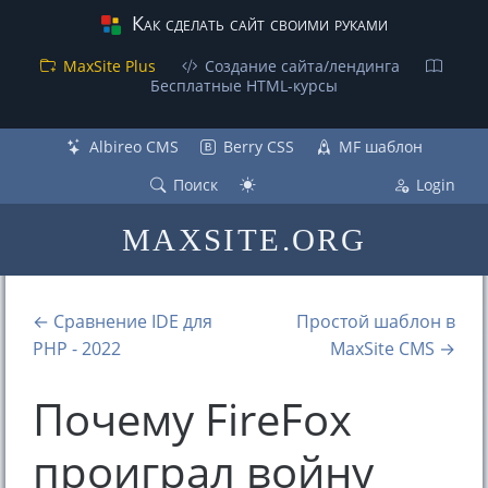
Как сделать сайт своими руками
MaxSite Plus
Создание сайта/лендинга
Бесплатные НТML-курсы
Albireo CMS
Berry CSS
MF шаблон
Поиск
Login
MAXSITE.ORG
← Сравнение IDE для
Простой шаблон в
PHP - 2022
MaxSite CMS →
Почему FireFox
проиграл войну