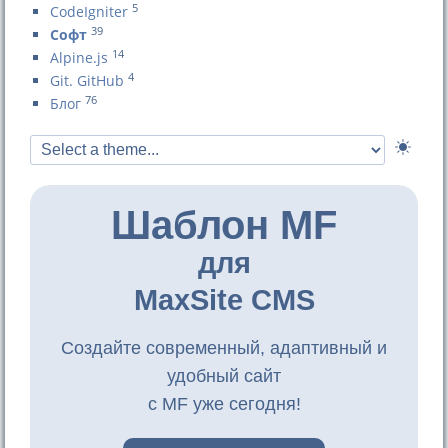
5
CodeIgniter
39
Софт
14
Alpine.js
4
Git. GitHub
76
Блог
Шаблон MF
для
MaxSite CMS
Создайте современный, адаптивный и
удобный сайт
с MF уже сегодня!