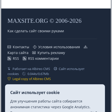
MAXSITE.ORG © 2006-2026
Как сделать сайт своими руками
Контакты
Условия использования
Карта сайта
Купить рекламу
RSS
RSS комментарии
Работает на Albireo CMS
Сайт использует
cookies
0.044s/0.67Mb
Legal copy of Albireo CMS
Проекты
Ссылки
Сайт использует cookie
MaxSite CMS
Telegram
Для улучшения работы сайта собирается
Albireo CMS
Telegram Chat
анонимная статистика через Google Analytics.
Berry CSS (CSS Utilities)
Mastodon