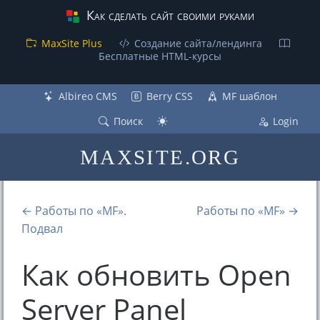
Как сделать сайт своими руками
MaxSite Plus
Создание сайта/лендинга
Бесплатные НТML-курсы
Albireo CMS
Berry CSS
MF шаблон
Поиск
Login
MAXSITE.ORG
← Работы по «MF».
Работы по «MF» →
Подвал
Как обновить Open
Server Panel