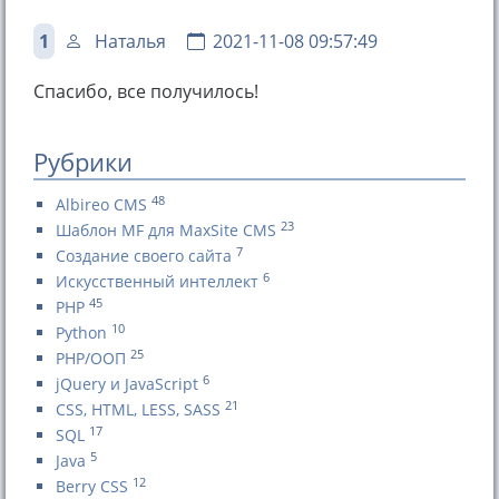
1
Наталья
2021-11-08 09:57:49
Спасибо, все получилось!
Рубрики
48
Albireo CMS
23
Шаблон MF для MaxSite CMS
7
Создание своего сайта
6
Искусственный интеллект
45
PHP
10
Python
25
PHP/ООП
6
jQuery и JavaScript
21
CSS, HTML, LESS, SASS
17
SQL
5
Java
12
Berry CSS