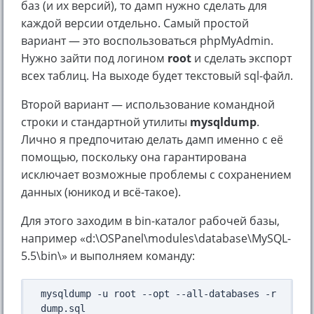
баз (и их версий), то дамп нужно сделать для
каждой версии отдельно. Самый простой
вариант — это воспользоваться phpMyAdmin.
Нужно зайти под логином
root
и сделать экспорт
всех таблиц. На выходе будет текстовый sql-файл.
Второй вариант — использование командной
строки и стандартной утилиты
mysqldump
.
Лично я предпочитаю делать дамп именно с её
помощью, поскольку она гарантирована
исключает возможные проблемы с сохранением
данных (юникод и всё-такое).
Для этого заходим в bin-каталог рабочей базы,
например «d:\OSPanel\modules\database\MySQL-
5.5\bin\» и выполняем команду:
mysqldump -u root --opt --all-databases -r 
dump.sql