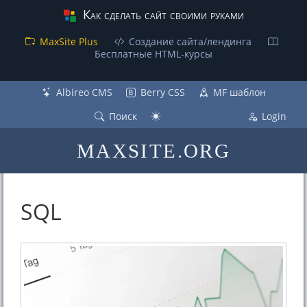
Как сделать сайт своими руками
MaxSite Plus
Создание сайта/лендинга
Бесплатные НТML-курсы
Albireo CMS
Berry CSS
MF шаблон
Поиск
Login
MAXSITE.ORG
SQL