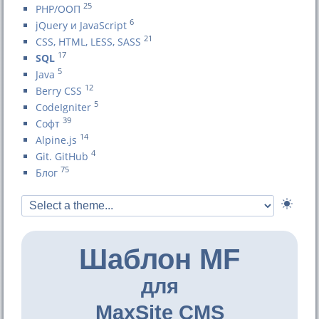
25
PHP/ООП
6
jQuery и JavaScript
21
CSS, HTML, LESS, SASS
17
SQL
5
Java
12
Berry CSS
5
CodeIgniter
39
Софт
14
Alpine.js
4
Git. GitHub
75
Блог
Шаблон MF
для
MaxSite CMS