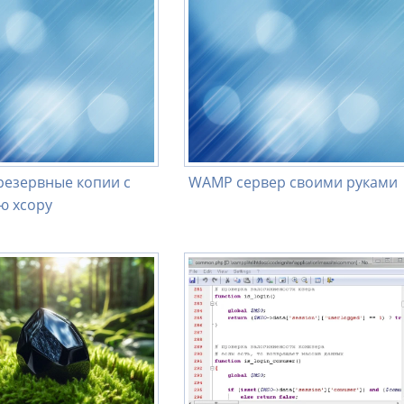
резервные копии с
WAMP сервер своими руками
 xcopy