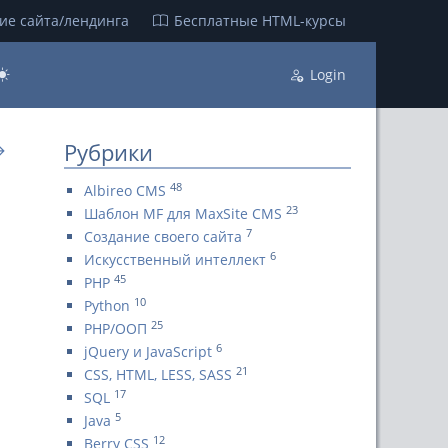
ие сайта/лендинга
Бесплатные НТML-курсы
Login
Рубрики
→
48
Albireo CMS
23
Шаблон MF для MaxSite CMS
7
Создание своего сайта
6
Искусственный интеллект
45
PHP
10
Python
25
PHP/ООП
6
jQuery и JavaScript
21
CSS, HTML, LESS, SASS
17
SQL
5
Java
12
Berry CSS