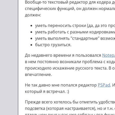
Вообще-то текстовый редактор для кодера 
специфических функций, он должен нормальн
должен:
уметь переносить строки (да, да это п
уметь работать с разными кодировками 
уметь выполнять "стандартные" возможно
быстро грузиться.
До недавнего времени я пользовался
Notep
в нем постоянно возникали проблема с код
происходило искажение русского текста. В
впечатление.
Не так давно мне попался редактор
PSPad
. 
который я встречал. :)
Прежде всего хотелось бы отметить удобство
подсветка (которая настраивается), но и т.н.
отдельном окне у вас уже собраны все фун