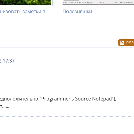
низовать заметки в
Полезняшки
RSS
2:17:37
едположительно “Programmer’s Source Notepad”),
....