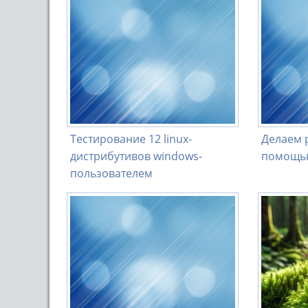
Тестирование 12 linux-
Делаем 
дистрибутивов windows-
помощью
пользователем