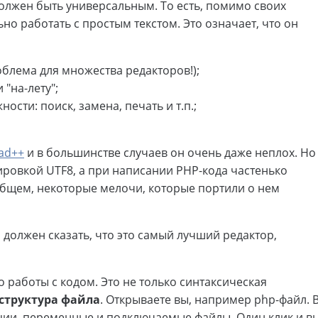
должен быть универсальным. То есть, помимо своих
о работать с простым текстом. Это означает, что он
роблема для множества редакторов!);
"на-лету";
сти: поиск, замена, печать и т.п.;
ad++
и в большинстве случаев он очень даже неплох. Но
ировкой UTF8, а при написании PHP-кода частенько
 общем, некоторые мелочи, которые портили о нем
И должен сказать, что это самый лучший редактор,
 работы с кодом. Это не только синтаксическая
структура файла
. Открываете вы, например php-файл. 
кции, переменные и подключаемые файлы. Один клик и в