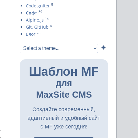
5
CodeIgniter
39
Софт
14
Alpine.js
4
Git. GitHub
76
Блог
Шаблон MF
для
MaxSite CMS
Создайте современный,
адаптивный и удобный сайт
с MF уже сегодня!
В
ы