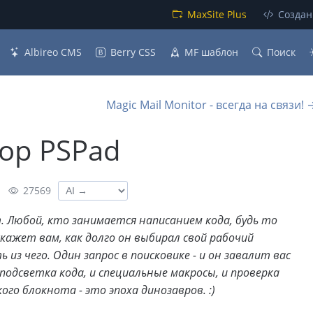
MaxSite Plus
Создан
Albireo CMS
Berry CSS
MF шаблон
Поиск
Magic Mail Monitor - всегда на связи! 
ор PSPad
27569
. Любой, кто занимается написанием кода, будь то
скажет вам, как долго он выбирал свой рабочий
з чего. Один запрос в поисковике - и он завалит вас
 подсветка кода, и специальные макросы, и проверка
го блокнота - это эпоха динозавров. :)