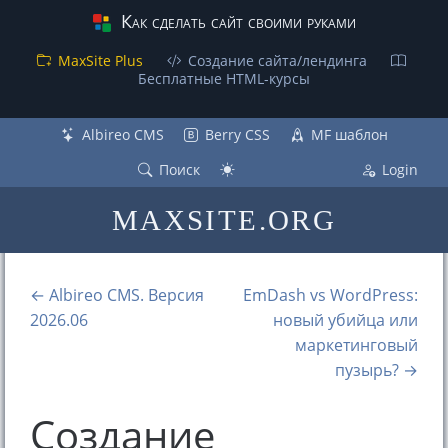
Как сделать сайт своими руками
MaxSite Plus
Создание сайта/лендинга
Бесплатные НТML-курсы
Albireo CMS
Berry CSS
MF шаблон
Поиск
Login
MAXSITE.ORG
← Albireo CMS. Версия
EmDash vs WordPress:
2026.06
новый убийца или
маркетинговый
пузырь? →
Создание