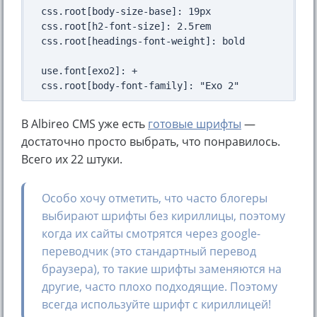
css.root[body-size-base]: 19px

css.root[h2-font-size]: 2.5rem

css.root[headings-font-weight]: bold

use.font[exo2]: +

В Albireo CMS уже есть
готовые шрифты
—
достаточно просто выбрать, что понравилось.
Всего их 22 штуки.
Особо хочу отметить, что часто блогеры
выбирают шрифты без кириллицы, поэтому
когда их сайты смотрятся через google-
переводчик (это стандартный перевод
браузера), то такие шрифты заменяются на
другие, часто плохо подходящие. Поэтому
всегда используйте шрифт с кириллицей!