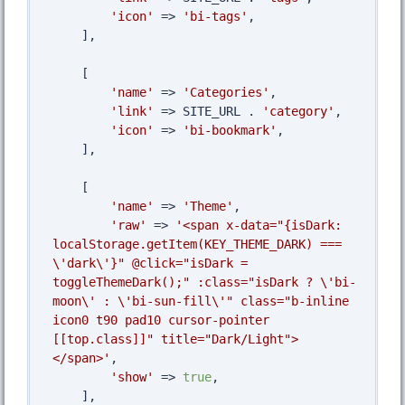
'icon'
 => 
'bi-tags'
,

    ],

    [

'name'
 => 
'Categories'
,

'link'
 => SITE_URL . 
'category'
,

'icon'
 => 
'bi-bookmark'
,

    ],

    [

'name'
 => 
'Theme'
,

'raw'
 => 
'<span x-data="{isDark: 
localStorage.getItem(KEY_THEME_DARK) === 
\'dark\'}" @click="isDark = 
toggleThemeDark();" :class="isDark ? \'bi-
moon\' : \'bi-sun-fill\'" class="b-inline 
icon0 t90 pad10 cursor-pointer 
[[top.class]]" title="Dark/Light">
</span>'
,

'show'
 => 
true
,

    ],
