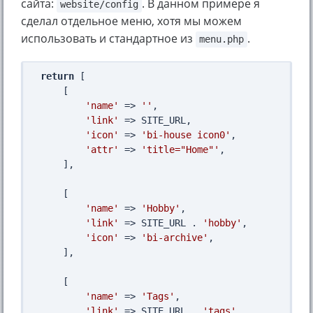
сайта:
. В данном примере я
website/config
сделал отдельное меню, хотя мы можем
использовать и стандартное из
.
menu.php
return
 [

    [

'name'
 => 
''
,

'link'
 => SITE_URL,

'icon'
 => 
'bi-house icon0'
,

'attr'
 => 
'title="Home"'
,

    ],

    [

'name'
 => 
'Hobby'
,

'link'
 => SITE_URL . 
'hobby'
,

'icon'
 => 
'bi-archive'
,

    ],

    [

'name'
 => 
'Tags'
,

'link'
 => SITE_URL . 
'tags'
,
