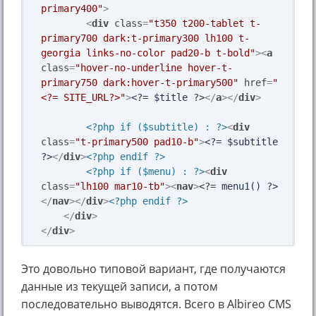
primary400"
>
<
div
class
=
"t350 t200-tablet t-
primary700 dark:t-primary300 lh100 t-
georgia links-no-color pad20-b t-bold"
>
<
a
class
=
"hover-no-underline hover-t-
primary750 dark:hover-t-primary500"
href
=
"
<?= SITE_URL?>"
>
<?= $title ?>
</
a
>
</
div
>
<?php if ($subtitle) : ?>
<
div
class
=
"t-primary500 pad10-b"
>
<?= $subtitle 
?>
</
div
>
<?php endif ?>
<?php if ($menu) : ?>
<
div
class
=
"lh100 mar10-tb"
>
<
nav
>
<?= menu1() ?>
</
nav
>
</
div
>
<?php endif ?>
</
div
>
</
div
>
Это довольно типовой вариант, где получаются
данные из текущей записи, а потом
последовательно выводятся. Всего в Albireo CMS