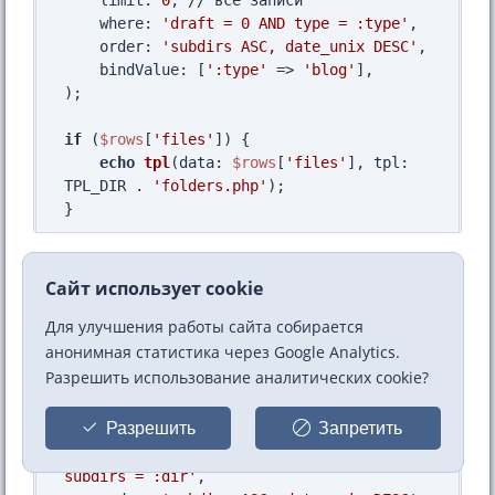
limit
: 
0
, // все записи

where
: 
'draft = 0 AND type = :type'
,

order
: 
'subdirs ASC, date_unix DESC'
,

bindValue
: [
':type'
 => 
'blog'
],

);

if
 (
$rows
[
'files'
]) {

echo
tpl
(
data
: 
$rows
[
'files'
], 
tpl
: 
TPL_DIR . 
'folders.php'
);

Если нужно ограничиться выводом только
Сайт использует cookie
одного подкаталога, то используется такой
вариант:
Для улучшения работы сайта собирается
анонимная статистика через Google Analytics.
Разрешить использование аналитических cookie?
// каталог demo/astronomy
$rows
 = 
getPages
(

Разрешить
Запретить
limit
: 
0
,

where
: 
'draft = 0 AND type = :type AND 
subdirs = :dir'
,
