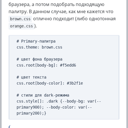
браузера, а потом подобрать подходящую
палитру. В данном случае, как мне кажется что
отлично подходит (либо однотонная
brown.css
).
orange.css
# Primary-палитра

css.theme: brown.css

# цвет фона браузера

css.root[body-bg]: #f5edd6

# цвет текста

css.root[body-color]: #3b2f1e

# стили для dark-режима

css.style[]: .dark {--body-bg: var(--
primary900); --body-color: var(--