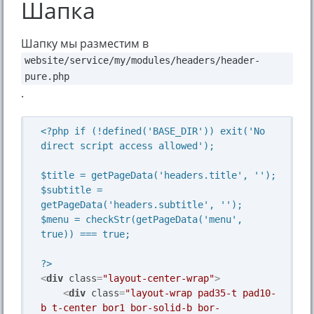
Шапка
Шапку мы разместим в
website/service/my/modules/headers/header-
pure.php
.
<?php if (!defined('BASE_DIR')) exit('No 
direct script access allowed');

$title = getPageData('headers.title', '');

$subtitle = 
getPageData('headers.subtitle', '');

$menu = checkStr(getPageData('menu', 
true)) === true;

?>
<
div
class
=
"layout-center-wrap"
>
<
div
class
=
"layout-wrap pad35-t pad10-
b t-center bor1 bor-solid-b bor-