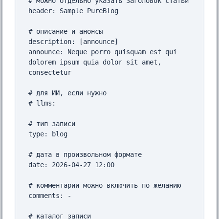
# можно отдельно указать заголовок статьи

header: Sample PureBlog

# описание и анонсы

description: [announce]

announce: Neque porro quisquam est qui 
dolorem ipsum quia dolor sit amet, 
consectetur

# для ИИ, если нужно

# llms: 

# тип записи

type: blog

# дата в произвольном формате

date: 2026-04-27 12:00

# комментарии можно включить по желанию

comments: -

# каталог записи
