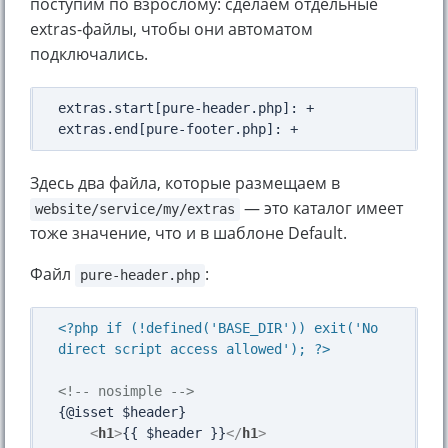
поступим по взрослому: сделаем отдельные
extras-файлы, чтобы они автоматом
подключались.
extras.start[pure-header.php]: +

Здесь два файла, которые размещаем в
— это каталог имеет
website/service/my/extras
тоже значение, что и в шаблоне Default.
Файл
:
pure-header.php
<?php if (!defined('BASE_DIR')) exit('No 
direct script access allowed'); ?>
<!-- nosimple -->
{@isset $header}

<
h1
>
{{ $header }}
</
h1
>