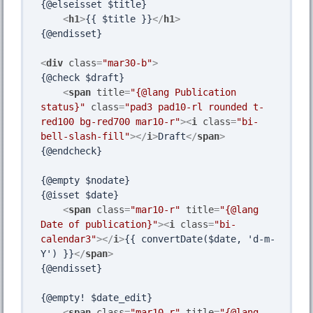
{@elseisset $title}

<
h1
>
{{ $title }}
</
h1
>
{@endisset}

<
div
class
=
"mar30-b"
>
{@check $draft}

<
span
title
=
"{@lang Publication 
status}"
class
=
"pad3 pad10-rl rounded t-
red100 bg-red700 mar10-r"
>
<
i
class
=
"bi-
bell-slash-fill"
>
</
i
>
Draft
</
span
>
{@endcheck}

{@empty $nodate}

{@isset $date}

<
span
class
=
"mar10-r"
title
=
"{@lang 
Date of publication}"
>
<
i
class
=
"bi-
calendar3"
>
</
i
>
{{ convertDate($date, 'd-m-
Y') }}
</
span
>
{@endisset}

{@empty! $date_edit}

<
span
class
=
"mar10-r"
title
=
"{@lang 