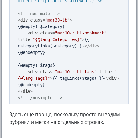
direct script access allowed'); ?>
<!-- nosimple -->
<
div
class
=
"mar30-tb"
>
{@empty! $category}

<
div
class
=
"mar10-r bi-bookmark"
title
=
"{@lang Categories}"
>
{{ 
categoryLinks($category) }}
</
div
>
{@endempty}

{@empty! $tags}

<
div
class
=
"mar10-r bi-tags"
title
=
"
{@lang Tags}"
>
{{ tagLinks($tags) }}
</
div
>
</
div
>
<!-- /nosimple -->
Здесь ещё проще, поскольку просто выводим
рубрики и метки на отдельных строках.