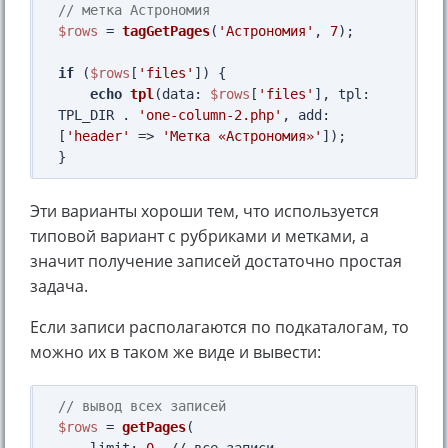
// метка Астрономия
$rows
 = 
tagGetPages
(
'Астрономия'
, 
7
);

if
 (
$rows
[
'files'
]) {

echo
tpl
(
data
: 
$rows
[
'files'
], 
tpl
: 
TPL_DIR . 
'one-column-2.php'
, 
add
: 
[
'header'
 => 
'Метка «Астрономия»'
]);

Эти варианты хороши тем, что используется
типовой вариант с рубриками и метками, а
значит получение записей достаточно простая
задача.
Если записи располагаются по подкаталогам, то
можно их в таком же виде и вывести:
// вывод всех записей
$rows
 = 
getPages
(
