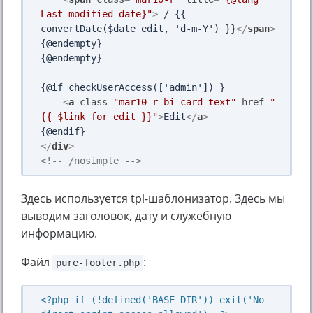
Last modified date}"
>
 / {{ 
convertDate($date_edit, 'd-m-Y') }}
</
span
>
{@endempty}

{@endempty}

{@if checkUserAccess(['admin']) }

<
a
class
=
"mar10-r bi-card-text"
href
=
"
{{ $link_for_edit }}"
>
Edit
</
a
>
</
div
>
<!-- /nosimple -->
Здесь используется tpl-шаблонизатор. Здесь мы
выводим заголовок, дату и служебную
информацию.
Файл
:
pure-footer.php
<?php if (!defined('BASE_DIR')) exit('No 