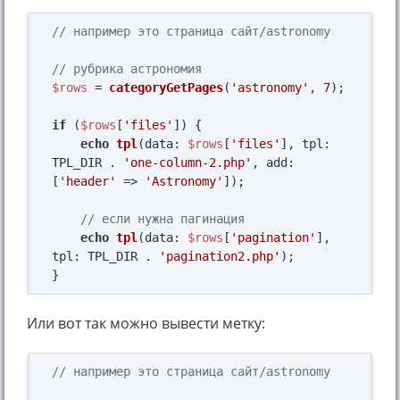
// например это страница сайт/astronomy
// рубрика астрономия
$rows
 = 
categoryGetPages
(
'astronomy'
, 
7
);

if
 (
$rows
[
'files'
]) {

echo
tpl
(
data
: 
$rows
[
'files'
], 
tpl
: 
TPL_DIR . 
'one-column-2.php'
, 
add
: 
[
'header'
 => 
'Astronomy'
]);

// если нужна пагинация
echo
tpl
(
data
: 
$rows
[
'pagination'
], 
tpl
: TPL_DIR . 
'pagination2.php'
);

Или вот так можно вывести метку:
// например это страница сайт/astronomy