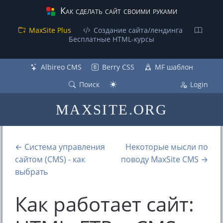
Как сделать сайт своими руками
MaxSite Plus
Создание сайта/лендинга
Бесплатные НТML-курсы
Albireo CMS
Berry CSS
MF шаблон
Поиск
Login
MAXSITE.ORG
← Система управления
Некоторые мысли по
сайтом (CMS) - как
поводу MaxSite CMS →
выбрать
Как работает сайт: