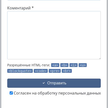
Коментарий *
Разрешённые HTML-теги:
<a>
<b>
<i>
<u>
<blockquote>
<code>
<pre>
<br>
Отправить
Согласен на обработку персональных данных