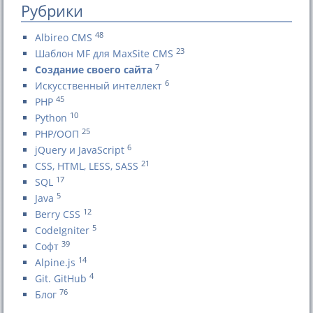
Рубрики
48
Albireo CMS
23
Шаблон MF для MaxSite CMS
7
Создание своего сайта
6
Искусственный интеллект
45
PHP
10
Python
25
PHP/ООП
6
jQuery и JavaScript
21
CSS, HTML, LESS, SASS
17
SQL
5
Java
12
Berry CSS
5
CodeIgniter
39
Софт
14
Alpine.js
4
Git. GitHub
76
Блог