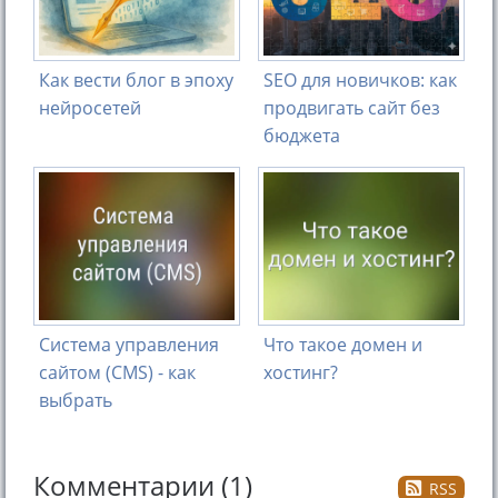
Как вести блог в эпоху
SEO для новичков: как
нейросетей
продвигать сайт без
бюджета
Система управления
Что такое домен и
сайтом (CMS) - как
хостинг?
выбрать
Комментарии (1)
RSS