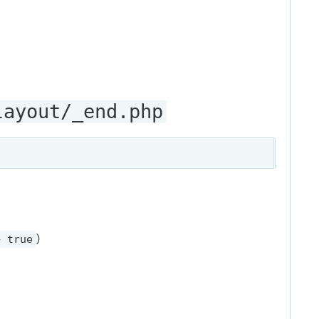
layout/_end.php
)
> true