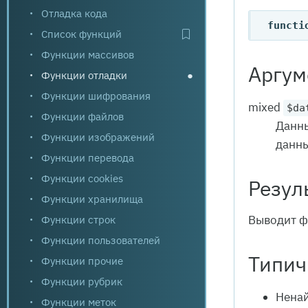
Отладка кода
functi
Список функций
Функции массивов
Аргум
Функции отладки
●
Функции шифрования
mixed
$da
Функции файлов
Данны
Функции изображений
данны
Функции перевода
Функции cookies
Резул
Функции хранилища
Функции строк
Выводит ф
Функции пользователей
Типич
Функции прочие
Функции рубрик
Нена
Функции меток