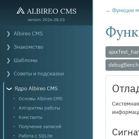
ALBIREO CMS
Функции м
version: 2026.08.03
Функ
Albireo CMS
Знакомство
ajaxTest_ha
Шаблоны
debugBench
Советы и подсказки
Отла
Ядро Albireo CMS
Основы Albireo CMS
Системная
Алгоритмы работы
информац
Константы
Получение записей
Сигна
Работа с SQLite