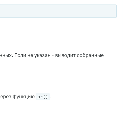
ных. Если не указан - выводит собранные
через функцию
.
pr()