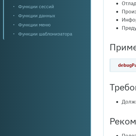
Отла
Функции сессий
Произ
Функции данных
Инфо
Функции меню
Пред
Функции шаблонизатора
Приме
debugP
Требо
Должн
Реко
Полез