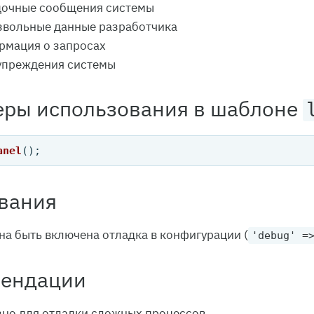
дочные сообщения системы
вольные данные разработчика
рмация о запросах
упреждения системы
ры использования в шаблоне
anel
вания
а быть включена отладка в конфигурации (
'debug' =
мендации
но для отладки сложных процессов