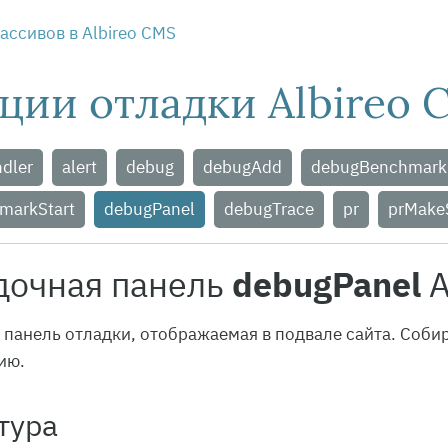
ассивов в Albireo CMS
ции отладки Albireo 
ndler
alert
debug
debugAdd
debugBenchmark
markStart
debugPanel
debugTrace
pr
prMake
дочная панель
debugPanel
A
 панель отладки, отображаемая в подвале сайта. Соби
ию.
тура