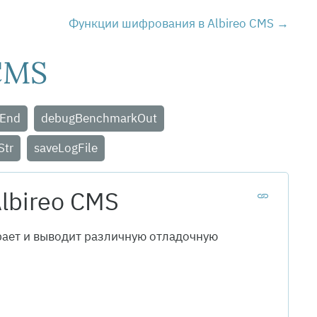
Функции шифрования в Albireo CMS
CMS
End
debugBenchmarkOut
Str
saveLogFile
lbireo CMS
рает и выводит различную отладочную