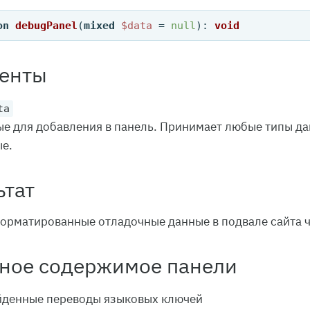
on
debugPanel
(
mixed
$data
 = 
null
): 
void
енты
ta
е для добавления в панель. Принимает любые типы дан
е.
ьтат
орматированные отладочные данные в подвале сайта 
ное содержимое панели
йденные переводы языковых ключей