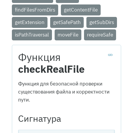
findFilesFromDirs
getContentFile
getExtension
getSafePath
getSubDirs
isPathTraversal
moveFile
requireSafe
Функция
checkRealFile
Функция для безопасной проверки
существования файла и корректности
пути.
Сигнатура