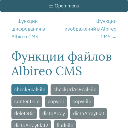
☰ Open menu
Функции
Функции
шифрования в
изображений в Albireo
Albireo CMS
CMS
Функции файлов
Albireo CMS
checkRealFile
checkUrlAsRealFile
contentFile
copyDir
copyFile
deleteDir
dirToArray
dirToArrayFlat
dirToArrayFlat2
findFile