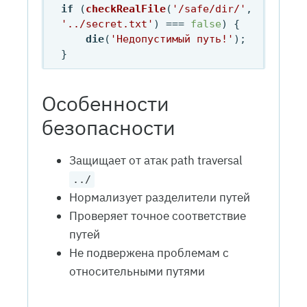
if
 (
checkRealFile
(
'/safe/dir/'
, 
'../secret.txt'
) === 
false
) {

die
(
'Недопустимый путь!'
);

Особенности
безопасности
Защищает от атак path traversal
../
Нормализует разделители путей
Проверяет точное соответствие
путей
Не подвержена проблемам с
относительными путями