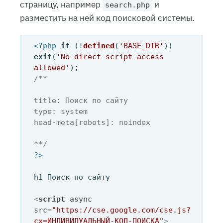
страницу, например
и
search.php
разместить на ней код поисковой системы.
<?php
if
 (!
defined
(
'BASE_DIR'
)) 
exit
(
'No direct script access 
allowed'
/**

title: Поиск по сайту

type: system

head-meta[robots]: noindex

**/
?>
h1 Поиск по сайту

<
script
async
src
=
"https://cse.google.com/cse.js?
cx=ИНДИВИДУАЛЬНЫЙ-КОД-ПОИСКА"
>