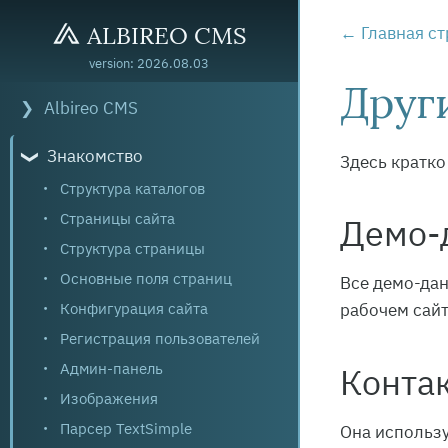
ALBIREO CMS
Главная ст
version: 2026.08.03
Друг
Albireo CMS
Знакомство
Здесь кратко
Структура каталогов
Страницы сайта
Демо-
Структура страницы
Основные поля страниц
Все демо-дан
Конфигурация сайта
рабочем сайт
Регистрация пользователей
Админ-панель
Конта
Изображения
Парсер TextSimple
Она использу