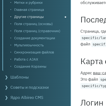
обслуживает
Метки и рубрики
Главная страница
Другие страницы
●
После
Поля страниц (основы)
Поля страниц (справочник)
Страница, гд
Создание документации
specific/la
файл
specif
Мультиязычность
Синхронизация файлов
Карта 
Работа с AJAX
Создание Корзины
Адрес
ваш-са
Шаблоны
Это файл
sp
specific/ty
Советы и подсказки
Ядро Albireo CMS
Логин