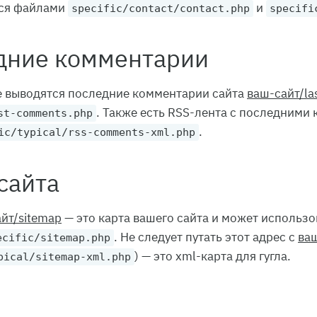
ся файлами
и
specific/contact/contact.php
specifi
дние комментарии
е выводятся последние комментарии сайта
ваш-сайт/la
. Также есть RSS-лента с последними
st-comments.php
.
ic/typical/rss-comments-xml.php
сайта
йт/sitemap
— это карта вашего сайта и может использо
. Не следует путать этот адрес с
ваш
ecific/sitemap.php
) — это xml-карта для гугла.
pical/sitemap-xml.php