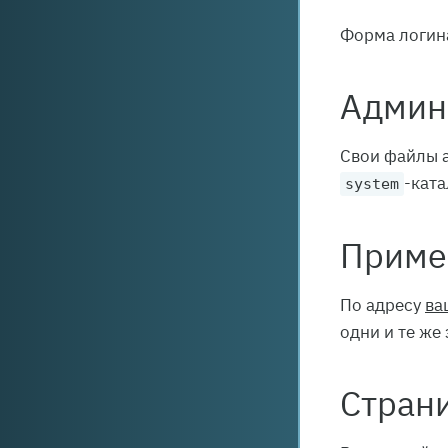
Форма логина
Админ
Свои файлы 
-ката
system
Приме
По адресу
ва
одни и те же
Страни