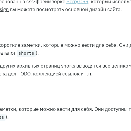
 основан на css-фреймворке
Berry CSS
, который использ
sign
вы можете посмотреть основной дизайн сайта.
 короткие заметки, которые можно вести для себя. Они
каталог
).
shorts
 других архивных страниц shorts выводятся все целик
ска дел TODO, коллекцией ссылок и т.п.
заметки, которые можно вести для себя. Они доступны 
).
es