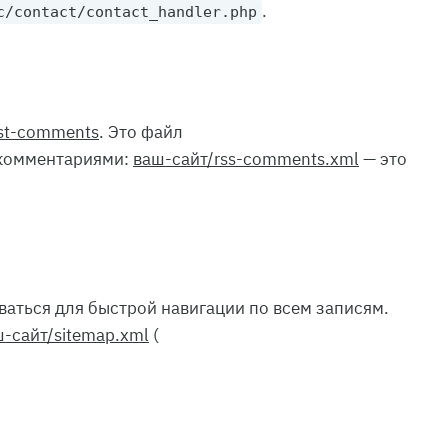
.
c/contact/contact_handler.php
st-comments
. Это файл
 комментариями:
ваш-сайт/rss-comments.xml
— это
ваться для быстрой навигации по всем записям.
-сайт/sitemap.xml
(