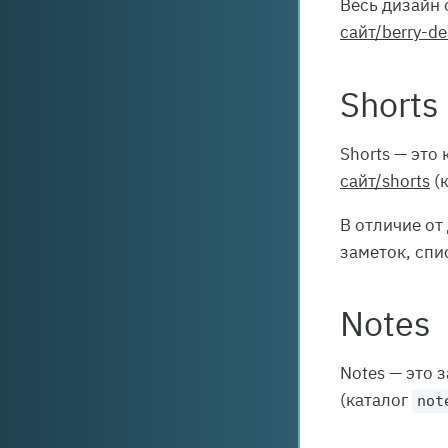
Весь дизайн
сайт/berry-de
Shorts
Shorts — это
сайт/shorts
(
В отличие от
заметок, спи
Notes
Notes — это 
(каталог
not