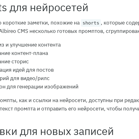
s для нейросетей
о короткие заметки, похожие на
, которые соде
shorts
Albireo CMS несколько готовых промптов, сгруппирова
лиз и улучшение контента
дание контент-плана
ание сторис
рация идей для постов
арий для видео/рилс
он для генерации изображений
омпты, как и ссылки на нейросети, доступны при реда
текст промпта и отправить его нейросети, чтобы получи
вки для новых записей