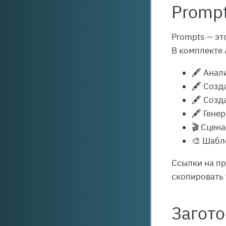
Prompt
Prompts — эт
В комплекте 
🖋️ Ана
🖋️ Соз
🖋️ Созд
🖋️ Гене
🎬 Сцен
🎨 Шабл
Ссылки на пр
скопировать 
Загото