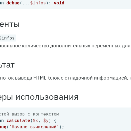
on
debug
(
...
$infos
): 
void
енты
$infos
вольное количество дополнительных переменных для
ьтат
 поток вывода HTML-блок с отладочной информацией, н
ры использования
стой вызов с контекстом
on
calculate
(
$x
, 
$y
) 
{

bug
(
'Начало вычислений'
);
