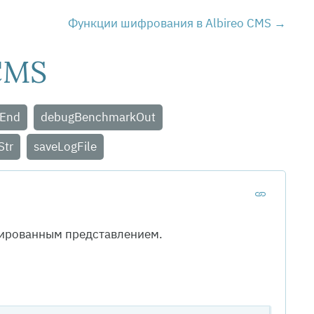
Функции шифрования в Albireo CMS
CMS
End
debugBenchmarkOut
Str
saveLogFile
тированным представлением.