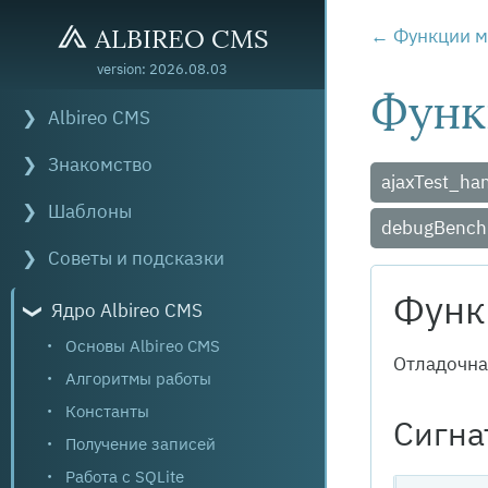
ALBIREO CMS
Функции м
version: 2026.08.03
Функ
Albireo CMS
Знакомство
ajaxTest_ha
Шаблоны
debugBench
Советы и подсказки
Функ
Ядро Albireo CMS
Основы Albireo CMS
Отладочна
Алгоритмы работы
Константы
Сигна
Получение записей
Работа с SQLite