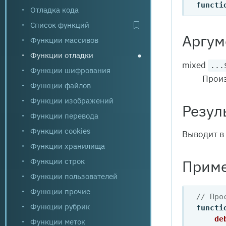
functi
Отладка кода
Список функций
Аргум
Функции массивов
Функции отладки
●
mixed
...
Функции шифрования
Произ
Функции файлов
Функции изображений
Резул
Функции перевода
Функции cookies
Выводит в
Функции хранилища
Функции строк
Приме
Функции пользователей
Функции прочие
// Про
Функции рубрик
functi
de
Функции меток