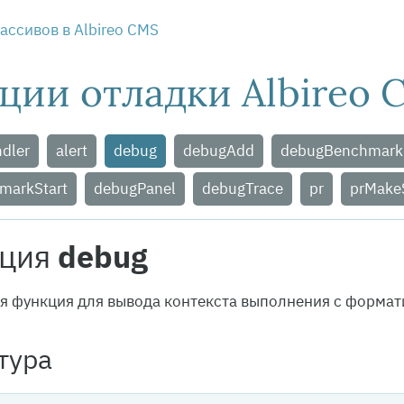
ассивов в Albireo CMS
ции отладки Albireo 
ndler
alert
debug
debugAdd
debugBenchmark
markStart
debugPanel
debugTrace
pr
prMake
ция
debug
я функция для вывода контекста выполнения с форма
тура