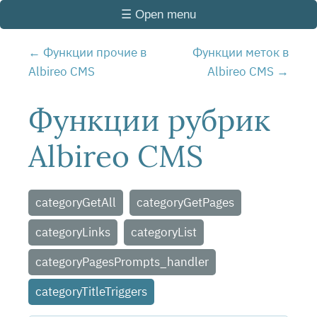
☰ Open menu
Функции прочие в
Функции меток в
Albireo CMS
Albireo CMS
Функции рубрик
Albireo CMS
categoryGetAll
categoryGetPages
categoryLinks
categoryList
categoryPagesPrompts_handler
categoryTitleTriggers