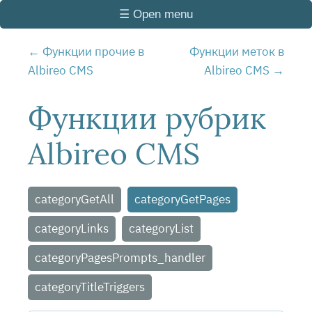
☰ Open menu
Функции прочие в
Функции меток в
Albireo CMS
Albireo CMS
Функции рубрик
Albireo CMS
categoryGetAll
categoryGetPages
categoryLinks
categoryList
categoryPagesPrompts_handler
categoryTitleTriggers