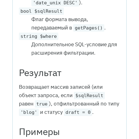
).
'date_unix DESC'
bool $sqlResult
Флаг формата вывода,
передаваемый в
.
getPages()
string $where
Дополнительное SQL-условие для
расширения фильтрации.
Результат
Возвращает массив записей (или
объект запроса, если
$sqlResult
равен
), отфильтрованный по типу
true
и статусу
.
'blog'
draft = 0
Примеры