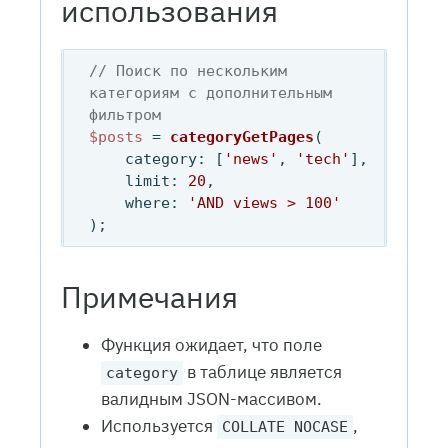
использования
// Поиск по нескольким 
категориям с дополнительным 
фильтром
$posts
 = 
categoryGetPages
(

category
: [
'news'
, 
'tech'
],

limit
: 
20
,

where
: 
'AND views > 100'
Примечания
Функция ожидает, что поле
в таблице является
category
валидным JSON-массивом.
Используется
,
COLLATE NOCASE