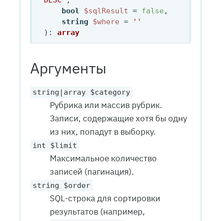
DESC'
, 

bool
$sqlResult
 = 
false
, 

string
$where
 = 
''
): 
array
Аргументы
string|array $category
Рубрика или массив рубрик.
Записи, содержащие хотя бы одну
из них, попадут в выборку.
int $limit
Максимальное количество
записей (пагинация).
string $order
SQL-строка для сортировки
результатов (например,