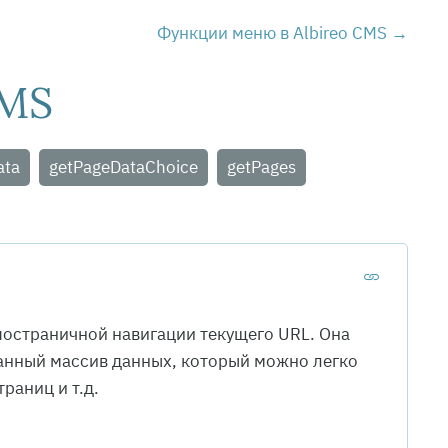
Функции меню в Albireo CMS
CMS
ata
getPageDataChoice
getPages
остраничной навигации текущего URL. Она
анный массив данных, который можно легко
раниц и т.д.