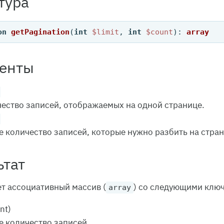
тура
on
getPagination
(
int
$limit
, 
int
$count
): 
array
енты
ество записей, отображаемых на одной странице.
 количество записей, которые нужно разбить на стра
ьтат
т ассоциативный массив (
) со следующими клю
array
int)
 количество записей.