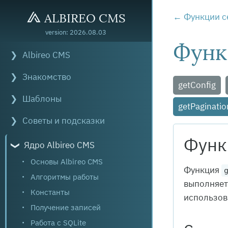
ALBIREO CMS
Функции се
version: 2026.08.03
Функ
Albireo CMS
Знакомство
getConfig
Шаблоны
getPaginatio
Советы и подсказки
Функ
Ядро Albireo CMS
Основы Albireo CMS
Функция
Алгоритмы работы
выполняет
Константы
использова
Получение записей
Работа с SQLite