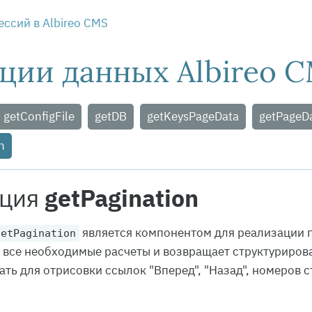
ссий в Albireo CMS
ции данных Albireo 
getConfigFile
getDB
getKeysPageData
getPageD
n
ция
getPagination
является компонентом для реализации п
getPagination
 все необходимые расчеты и возвращает структуриров
ть для отрисовки ссылок "Вперед", "Назад", номеров ст