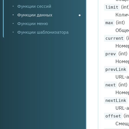
Функции сессий
(int
limit
Колич
Функции данных
●
(int)
max
Функции меню
Общее
Функции шаблонизатора
(
current
Номер
(int)
prev
Номер
prevLink
URL-а
(int)
next
Номер
nextLink
URL-а
(in
offset
Смеще