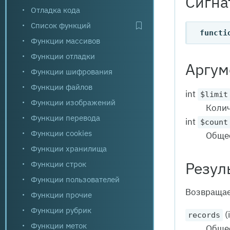
Сигна
Отладка кода
Список функций
functi
Функции массивов
Функции отладки
Аргум
Функции шифрования
Функции файлов
int
$limit
Функции изображений
Колич
Функции перевода
int
$count
Функции cookies
Общее
Функции хранилища
Функции строк
Резул
Функции пользователей
Возвращае
Функции прочие
Функции рубрик
(
records
Функции меток
Общее