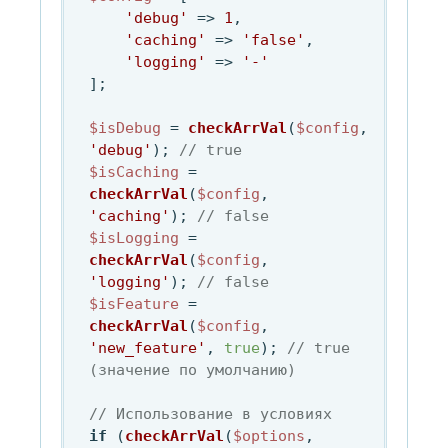
'debug'
 => 
1
,

'caching'
 => 
'false'
,

'logging'
 => 
'-'
];

$isDebug
 = 
checkArrVal
(
$config
, 
'debug'
); 
// true
$isCaching
 = 
checkArrVal
(
$config
, 
'caching'
); 
// false
$isLogging
 = 
checkArrVal
(
$config
, 
'logging'
); 
// false
$isFeature
 = 
checkArrVal
(
$config
, 
'new_feature'
, 
true
); 
// true 
(значение по умолчанию)
// Использование в условиях
if
 (
checkArrVal
(
$options
, 