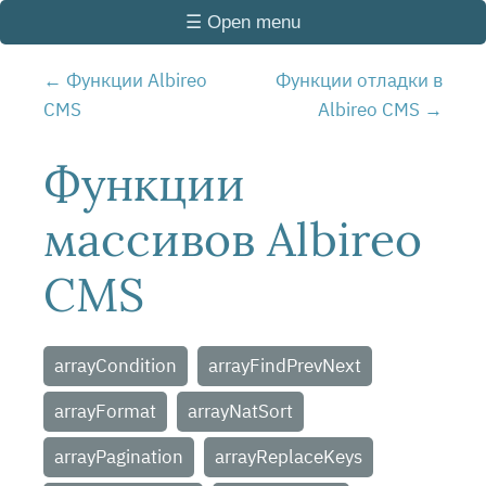
☰ Open menu
Функции Albireo
Функции отладки в
CMS
Albireo CMS
Функции
массивов Albireo
CMS
arrayCondition
arrayFindPrevNext
arrayFormat
arrayNatSort
arrayPagination
arrayReplaceKeys