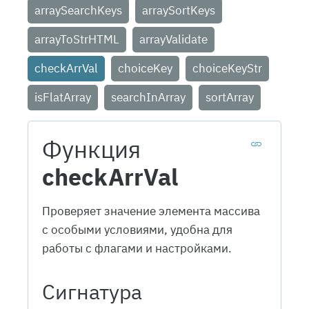
arraySearchKeys
arraySortKeys
arrayToStrHTML
arrayValidate
checkArrVal
choiceKey
choiceKeyStr
isFlatArray
searchInArray
sortArray
Функция
checkArrVal
Проверяет значение элемента массива
с особыми условиями, удобна для
работы с флагами и настройками.
Сигнатура