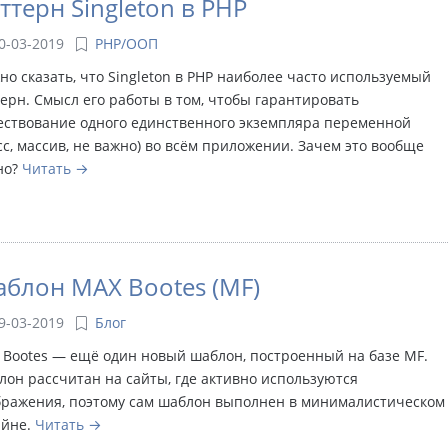
ттерн Singleton в PHP
0-03-2019
PHP/ООП
о сказать, что Singleton в PHP наиболее часто используемый
ерн. Смысл его работы в том, чтобы гарантировать
ествование одного единственного экземпляра переменной
сс, массив, не важно) во всём приложении. Зачем это вообще
но?
Читать
блон MAX Bootes (MF)
9-03-2019
Блог
 Bootes — ещё один новый шаблон, построенный на базе MF.
он рассчитан на сайты, где активно используются
бражения, поэтому сам шаблон выполнен в минималистическом
айне.
Читать