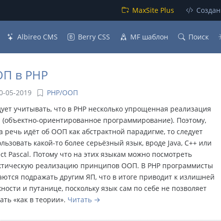
MaxSite Plus
Создан
Albireo CMS
Berry CSS
MF шаблон
Поиск
П в PHP
0-05-2019
PHP/ООП
ует учитывать, что в PHP несколько упрощенная реализация
 (объектно-ориентированное программирование). Поэтому,
а речь идёт об ООП как абстрактной парадигме, то следует
льзовать какой-то более серьёзный язык, вроде Java, С++ или
ct Pascal. Потому что на этих языкам можно посмотреть
ктическую реализацию принципов ООП. В PHP программисты
ются подражать другим ЯП, что в итоге приводит к излишней
ности и путанице, поскольку язык сам по себе не позволяет
ать «как в теории».
Читать