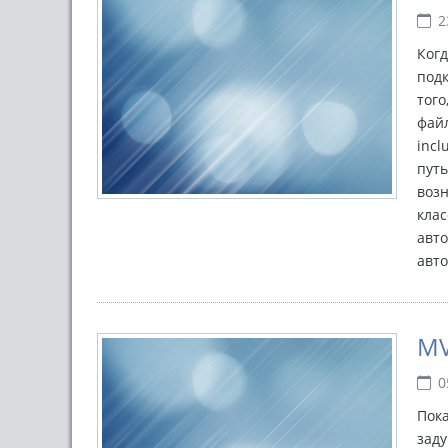
2
Когд
подк
того
файл
incl
путь
воз
клас
авто
авто
MV
0
Пока
зад