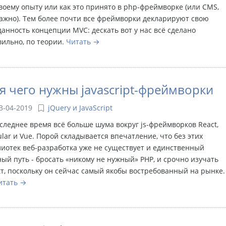
воему опыту или как это принято в php-фреймворке (или CMS,
ажно). Тем более почти все фреймворки декларируют свою
анность концепции MVC: дескать вот у нас всё сделано
ильно, по теории.
Читать
я чего нужны javascript-фреймворки
3-04-2019
jQuery и JavaScript
следнее время всё больше шума вокруг js-фреймворков React,
lar и Vue. Порой складывается впечатление, что без этих
иотек веб-разработка уже не существует и единственный
ый путь - бросать «никому не нужный» PHP, и срочно изучать
т, поскольку он сейчас самый якобы востребованный на рынке.
итать