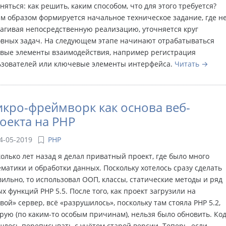
няться: как решить, каким способом, что для этого требуется?
м образом формируется начальное техническое задание, где н
агивая непосредственную реализацию, уточняется круг
овных задач. На следующем этапе начинают отрабатываться
овые элементы взаимодействия, например регистрация
ьзователей или ключевые элементы интерфейса.
Читать
кро-фреймворк как основа веб-
оекта на PHP
4-05-2019
PHP
олько лет назад я делал приватный проект, где было много
матики и обработки данных. Поскольку хотелось сразу сделать
ильно, то использовал ООП, классы, статические методы и ряд
х функций PHP 5.5. После того, как проект загрузили на
вой» сервер, всё «разрушилось», поскольку там стояла PHP 5.2,
рую (по каким-то особым причинам), нельзя было обновить. Ко
лось переписывать с учётом старой версии. Теперь, если