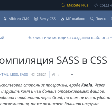
MaxSite Plus
Создан
Albireo CMS
Berry CSS
MF шаблон
Поиск
ый
Чеклист или методика создания шаблона 
омпиляция SASS в CSS
HTML, LESS, SASS
25621
я использовал сторонние программы, вроде
Koala
. Через
 и грузить комп и чем больше отслеживаемых файлов,
обовал поработать через Grunt, но там не очень удобно
я отслеживания, тоже возникает большая нагрузка.