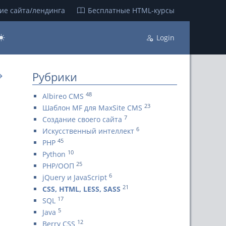
ие сайта/лендинга
Бесплатные НТML-курсы
Login
Рубрики
→
48
Albireo CMS
23
Шаблон MF для MaxSite CMS
7
Создание своего сайта
6
Искусственный интеллект
45
PHP
10
Python
25
PHP/ООП
6
jQuery и JavaScript
21
CSS, HTML, LESS, SASS
17
SQL
5
Java
12
Berry CSS