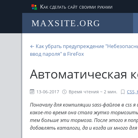
Как сделать сайт своими руками
MAXSITE.ORG
← Как убрать предупреждение "Небезопасн
ввод пароля" в FireFox
Автоматическая к
13-06-2017
Время чтения ~ 2 мин.
CSS, 
Поначалу для компиляции sass-файлов в css 
какое-то время она стала жутко тормозить
тем больше эти тормоза. После этого я попр
добавлять каталоги, да и когда их много дл