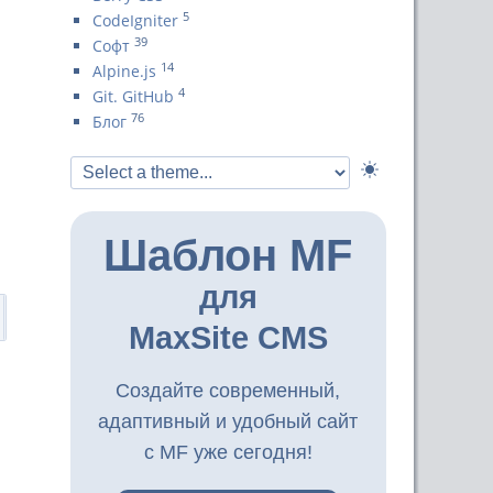
5
CodeIgniter
39
Софт
14
Alpine.js
4
Git. GitHub
76
Блог
Шаблон MF
для
MaxSite CMS
Создайте современный,
адаптивный и удобный сайт
с MF уже сегодня!