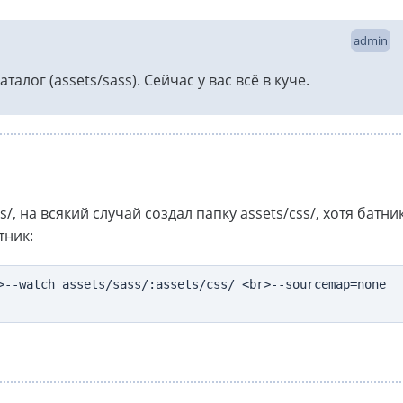
admin
алог (assets/sass). Сейчас у вас всё в куче.
/, на всякий случай создал папку assets/css/, хотя батни
тник:
>--watch assets/sass/:assets/css/ <br>--sourcemap=none 