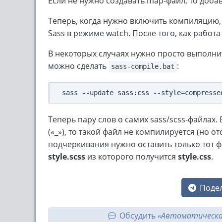
Если не нужно создавать map-файл, то доба
Теперь, когда нужно включить компиляцию, 
Sass в режиме watch. После того, как работ
В некоторых случаях нужно просто выполн
можно сделать
:
sass-compile.bat
Теперь пару слов о самих sass/scss-файлах
(«_»), то такой файл не компилируется (но о
подчеркивания нужно оставить только тот ф
style.scss
из которого получится
style.css
.
Подел
Обсудить
«Автоматическая