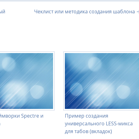
ый
Чеклист или методика создания шаблона 
ймворки Spectre и
Пример создания
m
универсального LESS-микса
для табов (вкладок)