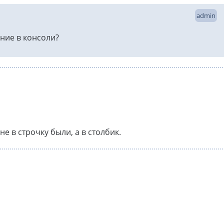
admin
ние в консоли?
е в строчку были, а в столбик.