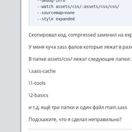
--debug-info 

--watch assets/css/:assets/css/css/ 

--sourcemap=none 

--style expanded
Скопировал код, compressed заменил на exp
У меня куча sass фалов которые лежат в раз
В папке assets/css/ лежат следующие папки:
\.sass-cache
\1-tools
\2-basics
и т.д. ещё три папки и один файл main.sass
Подскажите, что я сделал неправильно?