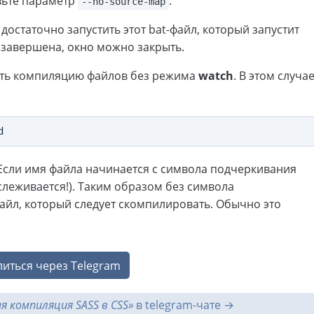
вьте параметр
.
--no-source-map
достаточно запустить этот bat-файл, который запустит
а завершена, окно можно закрыть.
ить компиляцию файлов без режима
watch
. В этом случа
. Если имя файла начинается с символа подчеркивания
тслеживается!). Таким образом без символа
айл, который следует скомпилировать. Обычно это
иться через Telegram
 компиляция SASS в CSS»
в telegram-чате