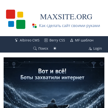
MAXSITE.ORG
Как сделать сайт своими руками
Albireo CMS
Berry CSS
MF шаблон
Поиск
Login