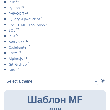
45
PHP
10
Python
25
PHP/ООП
6
jQuery и JavaScript
21
CSS, HTML, LESS, SASS
17
SQL
5
Java
12
Berry CSS
5
CodeIgniter
39
Софт
14
Alpine.js
4
Git. GitHub
76
Блог
Шаблон MF
для