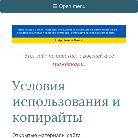
☰ Open menu
Russia invaded Ukraine, killing tens of thousands of civilians and displacing millions more.
It's a genocide. Please help us defend freedom, democracy and Ukraine's right to exist.
Help Ukraine Now
➔
Этот сайт не работает с россией и её
гражданами.
Условия
использования и
копирайты
Открытые материалы сайта