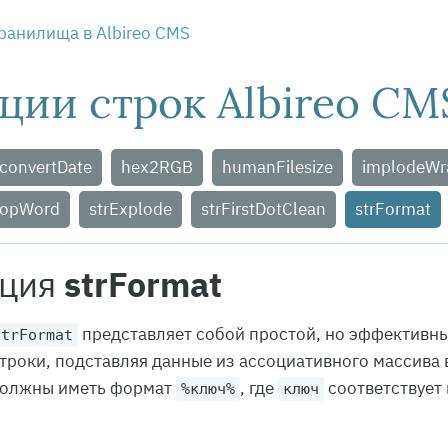
ранилища в Albireo CMS
ции строк Albireo CM
convertDate
hex2RGB
humanFilesize
implodeWr
ropWord
strExplode
strFirstDotClean
strFormat
ция
strFormat
представляет собой простой, но эффективны
strFormat
троки, подставляя данные из ассоциативного массива
должны иметь формат
, где
соответствует 
%ключ%
ключ