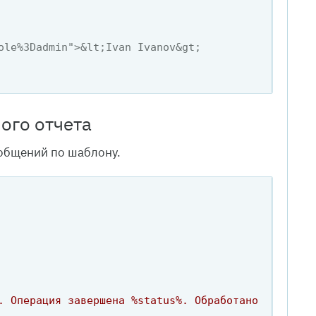
ole%3Dadmin">&lt;Ivan Ivanov&gt; 
ого отчета
общений по шаблону.
. Операция завершена %status%. Обработано 