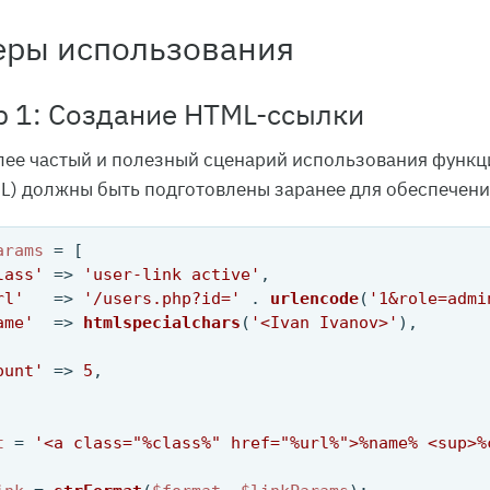
ры использования
 1: Создание HTML-ссылки
лее частый и полезный сценарий использования функц
RL) должны быть подготовлены заранее для обеспечени
arams
 = [

lass'
 => 
'user-link active'
,

rl'
   => 
'/users.php?id='
 . 
urlencode
(
'1&role=admi
ame'
  => 
htmlspecialchars
(
'<Ivan Ivanov>'
),       
ount'
 => 
5
,

t
 = 
'<a class="%class%" href="%url%">%name% <sup>%