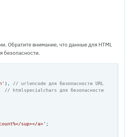
ии. Обратите внимание, что данные для HTML
я безопасности.
n'
), 
// urlencode для безопасности URL
  
// htmlspecialchars для безопасности 
count%</sup></a>'
;
