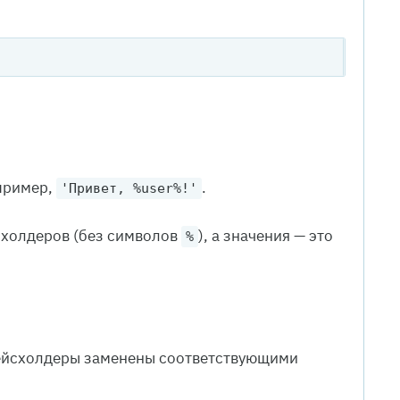
пример,
.
'Привет, %user%!'
схолдеров (без символов
), а значения — это
%
плейсхолдеры заменены соответствующими