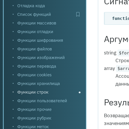
Сигна
Отладка кода
Список функций
functi
Функции массивов
Функции отладки
Аргум
Функции шифрования
Функции файлов
string
$fo
Функции изображений
Строк
Функции перевода
array
$arr
Функции cookies
Ассоц
Функции хранилища
данны
Функции строк
●
Резул
Функции пользователей
Функции прочие
Возвращае
Функции рубрик
значениям
Функции меток