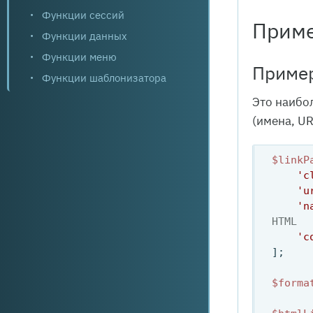
Функции сессий
Приме
Функции данных
Функции меню
Пример
Функции шаблонизатора
Это наибо
(имена, U
$linkP
'c
'u
'n
HTML
'c
];

$forma