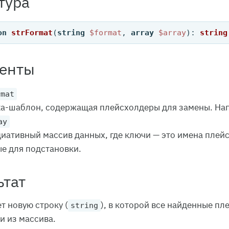
тура
on
strFormat
(
string
$format
, 
array
$array
): 
string
енты
rmat
а-шаблон, содержащая плейсхолдеры для замены. На
ay
иативный массив данных, где ключи — это имена плей
е для подстановки.
ьтат
т новую строку (
), в которой все найденные 
string
и из массива.