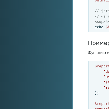
$htmlL
// $ht
// <a 
<sup>5
echo
$
Пример
Функцию м
$repor
'd
'u
's
'r
];

$repor