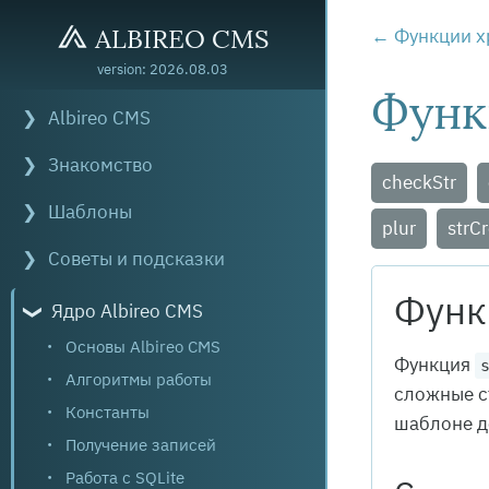
ALBIREO CMS
Функции х
version: 2026.08.03
Функ
Albireo CMS
Знакомство
checkStr
Шаблоны
plur
strC
Советы и подсказки
Функ
Ядро Albireo CMS
Основы Albireo CMS
Функция
Алгоритмы работы
сложные с
Константы
шаблоне 
Получение записей
Работа с SQLite