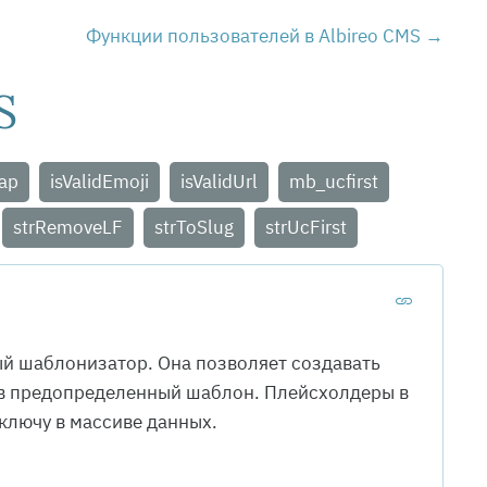
Функции пользователей в Albireo CMS
S
ap
isValidEmoji
isValidUrl
mb_ucfirst
strRemoveLF
strToSlug
strUcFirst
й шаблонизатор. Она позволяет создавать
 в предопределенный шаблон. Плейсхолдеры в
ключу в массиве данных.