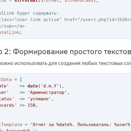
ink
 = 
strFormat
(
$format
, 
$linkParams
);

mlLink будет содержать:
class="user-link active" href="/users.php?id=1%26r
</sup></a>
htmlLink
 2: Формирование простого текстов
ожно использовать для создания любых текстовых со
tData
 = [

ate'
    => 
date
(
'd.m.Y'
),

ser'
    => 
'Администратор'
,

tatus'
  => 
'успешно'
,

ecords'
 => 
150
,

tTemplate
 = 
'Отчет за %date%. Пользователь: %user%