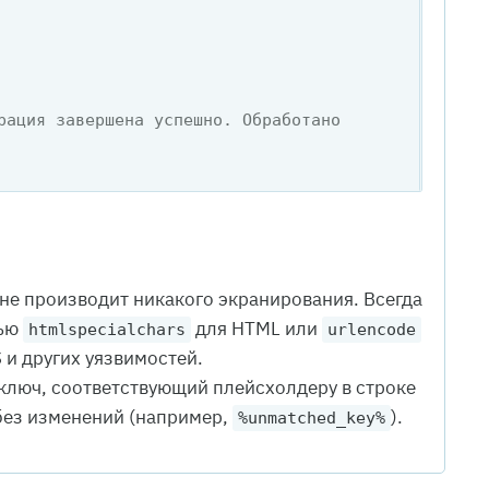
рация завершена успешно. Обработано 
не производит никакого экранирования. Всегда
щью
для HTML или
htmlspecialchars
urlencode
 и других уязвимостей.
 ключ, соответствующий плейсхолдеру в строке
 без изменений (например,
).
%unmatched_key%