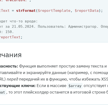
й: %records%.'
;

tText
 = 
strFormat
(
$reportTemplate
, 
$reportData
);

едет что-то вроде:
ет за 21.05.2024. Пользователь: Администратор. Опе
й: 150.
reportText
ечания
асность:
Функция выполняет простую замену текста и 
тавливайте и экранируйте данные (например, с помо
RL)
перед
передачей их в функцию, чтобы избежать XSS
тствующие ключи:
Если в массиве
отсутствует
$array
, то этот плейсхолдер останется в итоговой строке
mat