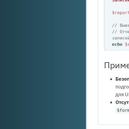
записе
$repor
// Выв
// Отч
записе
echo
$
Прим
Безоп
подго
для U
Отсу
$for