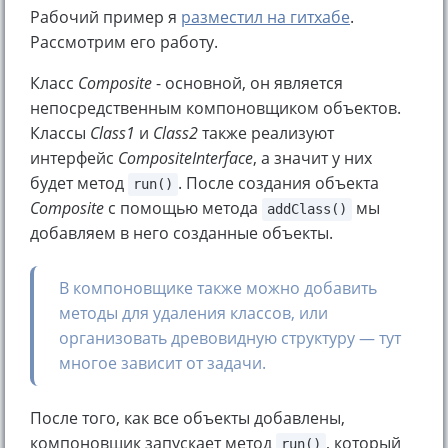
Рабочий пример я
разместил на гитхабе
.
Рассмотрим его работу.
Класс
Composite
- основной, он является
непосредственным компоновщиком объектов.
Классы
Class1
и
Class2
также реализуют
интерфейс
CompositeInterface
, а значит у них
будет метод
. После создания объекта
run()
Composite
с помощью метода
мы
addClass()
добавляем в него созданные объекты.
В компоновщике также можно добавить
методы для удаления классов, или
организовать древовидную структуру — тут
многое зависит от задачи.
После того, как все объекты добавлены,
компоновщик запускает метод
, который
run()