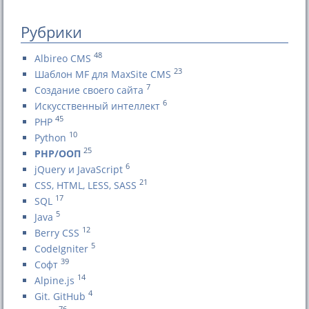
Рубрики
48
Albireo CMS
23
Шаблон MF для MaxSite CMS
7
Создание своего сайта
6
Искусственный интеллект
45
PHP
10
Python
25
PHP/ООП
6
jQuery и JavaScript
21
CSS, HTML, LESS, SASS
17
SQL
5
Java
12
Berry CSS
5
CodeIgniter
39
Софт
14
Alpine.js
4
Git. GitHub
76