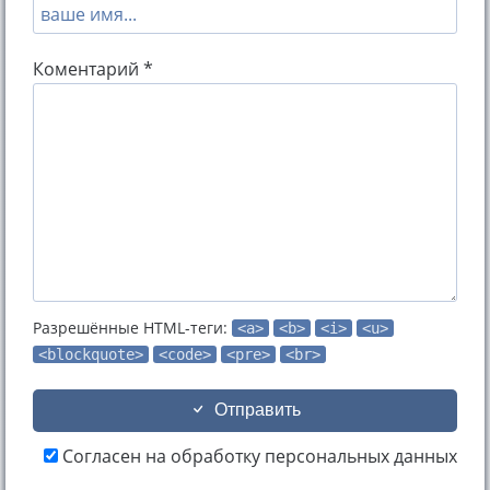
Коментарий *
Разрешённые HTML-теги:
<a>
<b>
<i>
<u>
<blockquote>
<code>
<pre>
<br>
Отправить
Согласен на обработку персональных данных