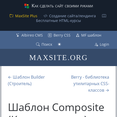
Как сделать сайт своими руками
MaxSite Plus
Создание сайта/лендинга
Бесплатные НТML-курсы
Albireo CMS
Berry CSS
MF шаблон
Поиск
Login
MAXSITE.ORG
← Шаблон Builder
Berry - библиотека
(Строитель)
утилитарных CSS-
классов →
Шаблон Composite