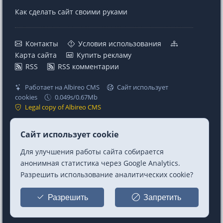
Как сделать сайт своими руками
Контакты
Условия использования
Карта сайта
Купить рекламу
RSS
RSS комментарии
Работает на Albireo CMS
Сайт использует
cookies
0.049s/0.67Mb
Legal copy of Albireo CMS
Проекты
Ссылки
Сайт использует cookie
MaxSite CMS
Telegram
Для улучшения работы сайта собирается
Albireo CMS
Telegram Chat
анонимная статистика через Google Analytics.
Berry CSS (CSS Utilities)
Mastodon
Разрешить использование аналитических cookie?
Premium шаблон MF
Twitter/X
Заказать создание сайта
GitHub
Разрешить
Запретить
Бесплатные НТML-курсы
Telegram Bot