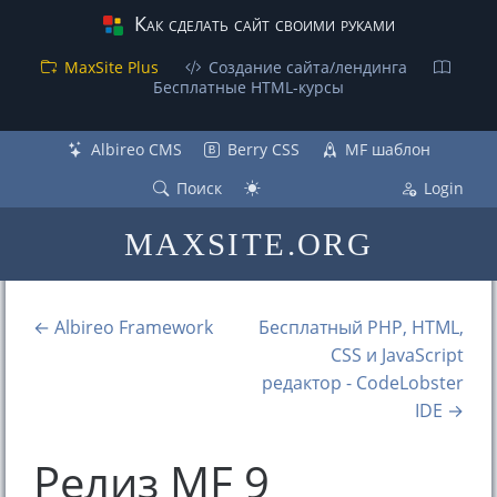
Как сделать сайт своими руками
MaxSite Plus
Создание сайта/лендинга
Бесплатные НТML-курсы
Albireo CMS
Berry CSS
MF шаблон
Поиск
Login
MAXSITE.ORG
← Albireo Framework
Бесплатный PHP, HTML,
CSS и JavaScript
редактор - CodeLobster
IDE →
Релиз MF 9