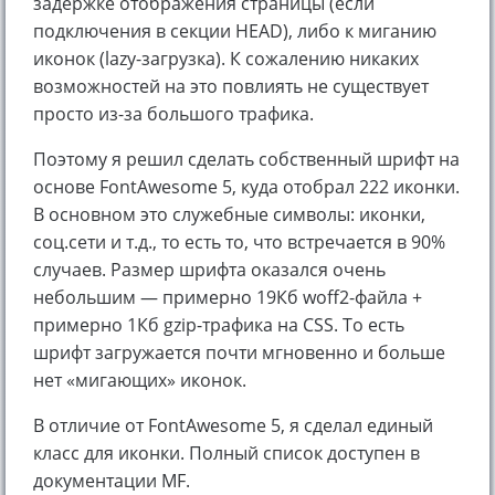
задержке отображения страницы (если
подключения в секции HEAD), либо к миганию
иконок (lazy-загрузка). К сожалению никаких
возможностей на это повлиять не существует
просто из-за большого трафика.
Поэтому я решил сделать собственный шрифт на
основе FontAwesome 5, куда отобрал 222 иконки.
В основном это служебные символы: иконки,
соц.сети и т.д., то есть то, что встречается в 90%
случаев. Размер шрифта оказался очень
небольшим — примерно 19Кб woff2-файла +
примерно 1Кб gzip-трафика на CSS. То есть
шрифт загружается почти мгновенно и больше
нет «мигающих» иконок.
В отличие от FontAwesome 5, я сделал единый
класс для иконки. Полный список доступен в
документации MF.