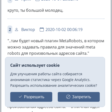
круто, ты большой молодец.
2
Виктор
2020-10-02 00:06:19
"..там будет новый плагин MetaRobots, в котором
можно задавать правила для значений meta
robots для произвольных адресов сайта."
это о чем? организация "псевдо-доменов"?
Сайт использует cookie
Для улучшения работы сайта собирается
анонимная статистика через Google Analytics.
3
Дмитрий
2020-10-02 02:26:44
Разрешить использование аналитических cookie?
"плагин MetaRobots, в котором можно задавать
Разрешить
Запретить
правила для значений meta robots для
произвольных адресов сайта." - отличная идея