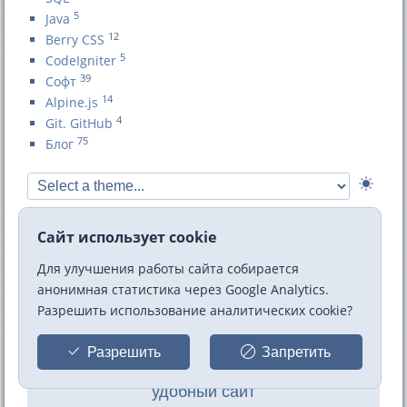
5
Java
12
Berry CSS
5
CodeIgniter
39
Софт
14
Alpine.js
4
Git. GitHub
75
Блог
Сайт использует cookie
Шаблон MF
Для улучшения работы сайта собирается
для
анонимная статистика через Google Analytics.
Разрешить использование аналитических cookie?
MaxSite CMS
Разрешить
Запретить
Создайте современный, адаптивный и
удобный сайт