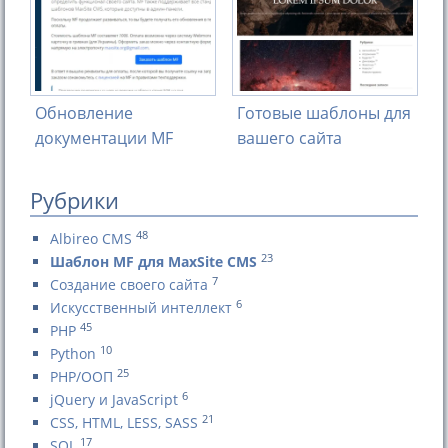
Обновление
Готовые шаблоны для
документации MF
вашего сайта
Рубрики
48
Albireo CMS
23
Шаблон MF для MaxSite CMS
7
Создание своего сайта
6
Искусственный интеллект
45
PHP
10
Python
25
PHP/ООП
6
jQuery и JavaScript
21
CSS, HTML, LESS, SASS
17
SQL