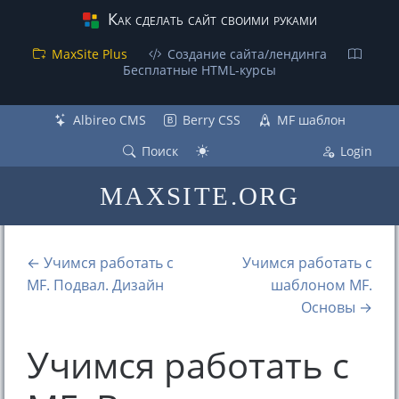
Как сделать сайт своими руками
MaxSite Plus
Создание сайта/лендинга
Бесплатные НТML-курсы
Albireo CMS
Berry CSS
MF шаблон
Поиск
Login
MAXSITE.ORG
← Учимся работать с
Учимся работать с
MF. Подвал. Дизайн
шаблоном MF.
Основы →
Учимся работать с