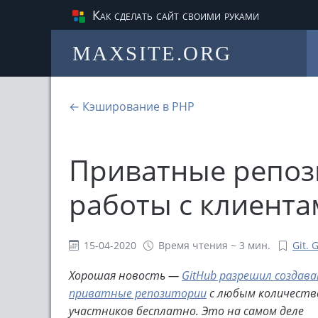
Как сделать сайт своими руками
MAXSITE.ORG
← Кэширование в PHP
Приватные репоз
работы с клиент
15-04-2020
Время чтения ~ 3 мин.
Git. 
Хорошая новость —
GitHub разрешил создав
приватные репозитории
с любым количеств
участников бесплатно. Это на самом деле