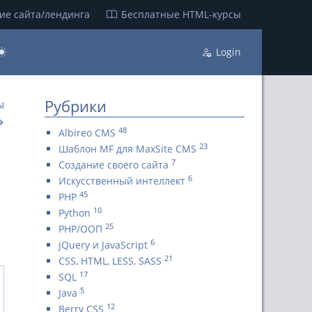
ие сайта/лендинга
Бесплатные НТML-курсы
Login
Рубрики
ы
→
48
Albireo CMS
23
Шаблон MF для MaxSite CMS
7
Создание своего сайта
6
Искусственный интеллект
45
PHP
10
Python
25
PHP/ООП
6
jQuery и JavaScript
21
CSS, HTML, LESS, SASS
17
SQL
5
Java
12
Berry CSS