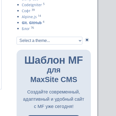
5
CodeIgniter
39
Софт
14
Alpine.js
4
Git. GitHub
76
Блог
Шаблон MF
для
MaxSite CMS
Создайте современный,
адаптивный и удобный сайт
с MF уже сегодня!