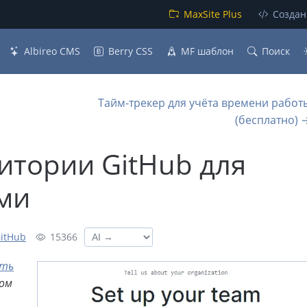
MaxSite Plus
Создан
Albireo CMS
Berry CSS
MF шаблон
Поиск
Тайм-трекер для учёта времени работ
(бесплатно) 
итории GitHub для
ами
GitHub
15366
ать
ом