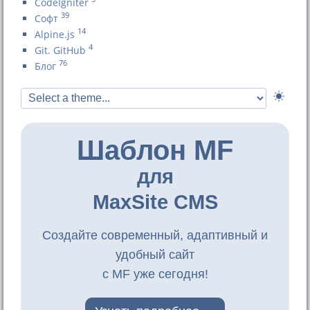
CodeIgniter
39
Софт
14
Alpine.js
4
Git. GitHub
76
Блог
Шаблон MF
для
MaxSite CMS
Создайте современный, адаптивный и
удобный сайт
с MF уже сегодня!