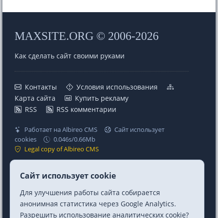
MAXSITE.ORG © 2006-2026
Как сделать сайт своими руками
Контакты
Условия использования
Карта сайта
Купить рекламу
RSS
RSS комментарии
Работает на Albireo CMS
Сайт использует
cookies
0.046s/0.66Mb
Legal copy of Albireo CMS
Проекты
Ссылки
Сайт использует cookie
MaxSite CMS
Telegram
Для улучшения работы сайта собирается
Albireo CMS
Telegram Chat
анонимная статистика через Google Analytics.
Berry CSS (CSS Utilities)
Mastodon
Разрешить использование аналитических cookie?