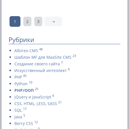
1
2
3
➝
Рубрики
48
Albireo CMS
23
Шаблон MF для MaxSite CMS
7
Создание своего сайта
6
Искусственный интеллект
45
PHP
10
Python
25
PHP/ООП
6
jQuery и JavaScript
21
CSS, HTML, LESS, SASS
17
SQL
5
Java
12
Berry CSS
5