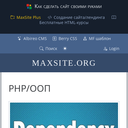
Как сделать сайт своими руками
MaxSite Plus
Создание сайта/лендинга
Бесплатные НТML-курсы
Albireo CMS
Berry CSS
MF шаблон
Поиск
Login
MAXSITE.ORG
PHP/ООП