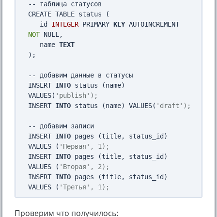
-- таблица статусов

CREATE TABLE status (

   id 
INTEGER
 PRIMARY 
KEY
 AUTOINCREMENT 
NOT
 NULL, 

   name 
TEXT
);

-- добавим данные в статусы

INSERT 
INTO
 status (name) 
VALUES(
'publish');
INSERT 
INTO
 status (name) VALUES(
'draft');
-- добавим записи

INSERT 
INTO
 pages (title, status_id) 
VALUES (
'Первая', 1);
INSERT 
INTO
 pages (title, status_id) 
VALUES (
'Вторая', 2);
INSERT 
INTO
 pages (title, status_id) 
VALUES (
'Третья', 1);
Проверим что получилось: