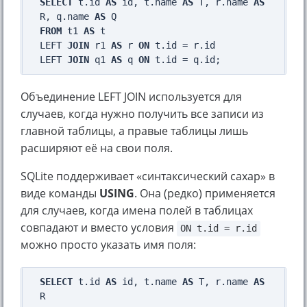
SELECT
 t.id 
AS
 id, t.name 
AS
 T, r.name 
AS
R, q.name 
AS
FROM
 t1 
AS
 t

LEFT 
JOIN
 r1 
AS
 r 
ON
 t.id = r.id

LEFT 
JOIN
 q1 
AS
 q 
ON
Объединение LEFT JOIN используется для
случаев, когда нужно получить все записи из
главной таблицы, а правые таблицы лишь
расширяют её на свои поля.
SQLite поддерживает «синтаксический сахар» в
виде команды
USING
. Она (редко) применяется
для случаев, когда имена полей в таблицах
совпадают и вместо условия
ON t.id = r.id
можно просто указать имя поля:
SELECT
 t.id 
AS
 id, t.name 
AS
 T, r.name 
AS