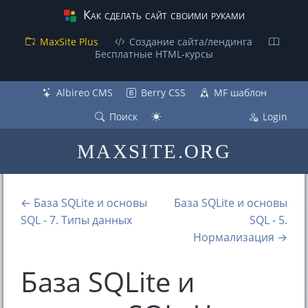
Как сделать сайт своими руками
MaxSite Plus
Создание сайта/лендинга
Бесплатные НТML-курсы
Albireo CMS
Berry CSS
MF шаблон
Поиск
Login
MAXSITE.ORG
← База SQLite и основы
База SQLite и основы
SQL - 7. Типы данных
SQL - 5.
Нормализация →
База SQLite и