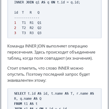
INNER 
JOIN
 q1 
AS
 q 
ON
 t.id = q.id;

id  T   R   Q

1
2
3
Команда INNER JOIN выполняет операцию
пересечения. Здесь происходит объединение
таблиц, когда поля совпадают (их значения).
Стоит отметить, что слово INNER можно
опустить. Поэтому последний запрос будет
эквивалентен этому:
SELECT
 t.id 
AS
 id, t.name 
AS
 T, r.name 
AS
R, q.name 
AS
FROM
 t1 
AS
JOIN
 r1 
AS
 r 
ON