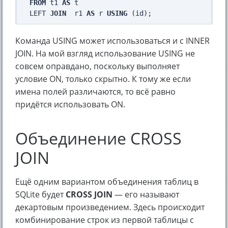
FROM
 t1 
AS
 t

LEFT 
JOIN
  r1 
AS
 r 
USING
Команда USING может использоваться и с INNER
JOIN. На мой взгляд использование USING не
совсем оправдано, поскольку выполняет
условие ON, только скрытно. К тому же если
имена полей различаются, то всё равно
придётся использовать ON.
Объединение CROSS
JOIN
Ещё одним вариантом объединения таблиц в
SQLite будет
CROSS JOIN
— его называют
декартовым произведением. Здесь происходит
комбинирование строк из первой таблицы с