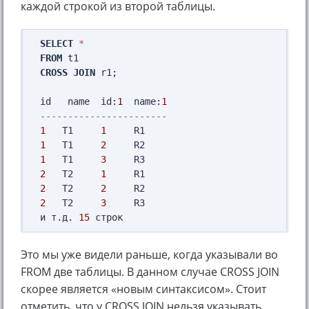
каждой строкой из второй таблицы.
SELECT
*
FROM
CROSS
JOIN
 r1;

id   name  id:
1
  name:
1
-----------------------
1
   T1     
1
1
   T1     
2
1
   T1     
3
2
   T2     
1
2
   T2     
2
2
   T2     
3
     R3

и т.д. 
15
Это мы уже видели раньше, когда указывали во
FROM две таблицы. В данном случае CROSS JOIN
скорее является «новым синтаксисом». Стоит
отметить, что у CROSS JOIN нельзя указывать