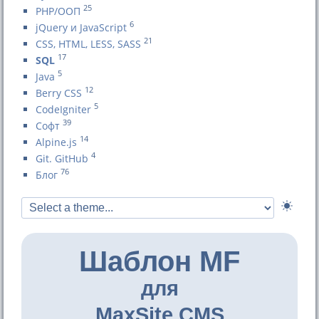
25
PHP/ООП
6
jQuery и JavaScript
21
CSS, HTML, LESS, SASS
17
SQL
5
Java
12
Berry CSS
5
CodeIgniter
39
Софт
14
Alpine.js
4
Git. GitHub
76
Блог
Шаблон MF
для
MaxSite CMS