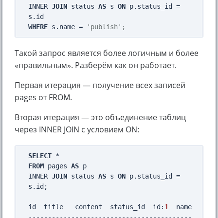
INNER 
JOIN
 status 
AS
 s 
ON
 p.status_id = 
WHERE
 s.name = 
'publish';
Такой запрос является более логичным и более
«правильным». Разберём как он работает.
Первая итерация — получение всех записей
pages от FROM.
Вторая итерация — это объединение таблиц
через INNER JOIN с условием ON:
SELECT
FROM
 pages 
AS
 p

INNER 
JOIN
 status 
AS
 s 
ON
 p.status_id = 
s.id;

id  title   content  status_id  id:
1
  name
