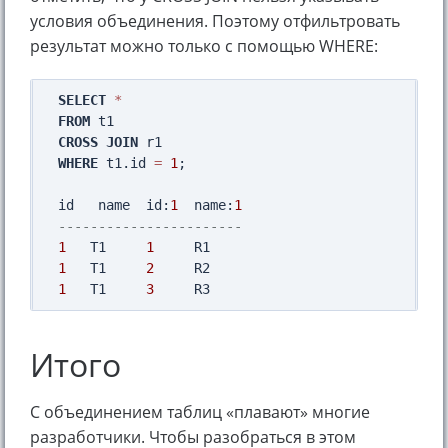
условия объединения. Поэтому отфильтровать
результат можно только с помощью WHERE:
SELECT
*
FROM
CROSS
JOIN
WHERE
 t1.id 
=
1
;

id   name  id:
1
  name:
1
-----------------------
1
   T1     
1
1
   T1     
2
1
   T1     
3
Итого
С объединением таблиц «плавают» многие
разработчики. Чтобы разобраться в этом