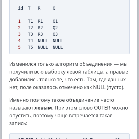
---------------
1
2
3
4
   T4  
NULL
NULL
5
   T5  
NULL
NULL
Изменился только алгоритм объединения — мы
получили всю выборку левой таблицы, а правые
добавились только те, что есть. Там, где данных
нет, поле оказалось отмечено как NULL (пусто).
Именно поэтому такое объединение часто
называют
левым
. При этом слово OUTER можно
опустить, поэтому чаще встречается такая
запись: