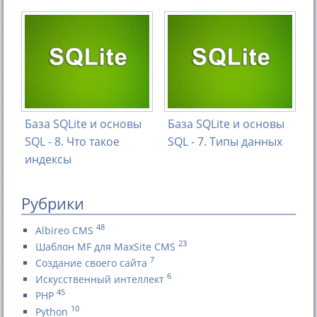
База SQLite и основы
База SQLite и основы
SQL - 8. Что такое
SQL - 7. Типы данных
индексы
Рубрики
48
Albireo CMS
23
Шаблон MF для MaxSite CMS
7
Создание своего сайта
6
Искусственный интеллект
45
PHP
10
Python