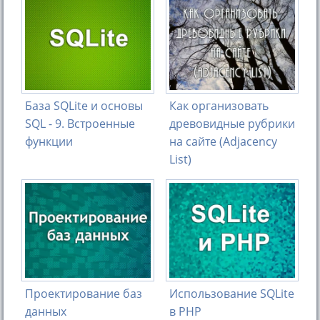
База SQLite и основы
Как организовать
SQL - 9. Встроенные
древовидные рубрики
функции
на сайте (Adjacency
List)
Проектирование баз
Использование SQLite
данных
в PHP