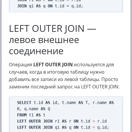
JOIN
 q1 
AS
 q 
ON
LEFT OUTER JOIN —
левое внешнее
соединение
Операция
LEFT OUTER JOIN
используется для
случаев, когда в итоговую таблицу нужно
добавить все записи из левой таблицы. Просто
заменим последний запрос на LEFT OUTER JOIN:
SELECT
 t.id 
AS
 id, t.name 
AS
 T, r.name 
AS
R, q.name 
AS
FROM
 t1 
AS
LEFT
OUTER
JOIN
 r1 
AS
 r 
ON
 t.id 
=
LEFT
OUTER
JOIN
 q1 
AS
 q 
ON
 t.id 
=
 q.id;
