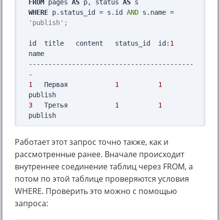
FROM
 pages 
AS
 p, status 
AS
WHERE
 p.status_id = s.id 
AND
 s.name = 
'publish';
id  title   content   status_id  id:
1
name

------------------------------------------
1
   Первая            
1
1
3
   Третья            
1
1
Работает этот запрос точно также, как и
рассмотренные ранее. Вначале происходит
внутреннее соединение таблиц через FROM, а
потом по этой таблице проверяются условия
WHERE. Проверить это можно с помощью
запроса: