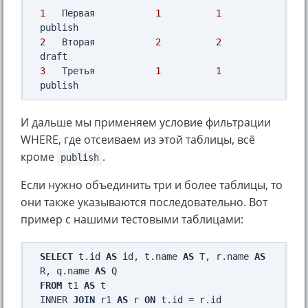
1
   Первая           
1
1
2
   Вторая           
2
2
3
   Третья           
1
1
И дальше мы применяем условие фильтрации
WHERE, где отсеиваем из этой таблицы, всё
кроме
.
publish
Если нужно объединить три и более таблицы, то
они также указываются последовательно. Вот
пример с нашими тестовыми таблицами:
SELECT
 t.id 
AS
 id, t.name 
AS
 T, r.name 
AS
R, q.name 
AS
FROM
 t1 
AS
 t

INNER 
JOIN
 r1 
AS
 r 
ON
 t.id = r.id
