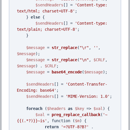
$sendHeaders
[] = 
'Content-type: 
text/html; charset=UTF-8'
;

    } 
else
 {

$sendHeaders
[] = 
'Content-type: 
text/plain; charset=UTF-8'
;

    }

$message
 = 
str_replace
(
"\r"
, 
''
, 
$message
);

$message
 = 
str_replace
(
"\n"
, 
$CRLF
, 
$message
) . 
$CRLF
;

$message
 = 
base64_encode
(
$message
);

$sendHeaders
[] = 
'Content-Transfer-
Encoding: base64'
;

$sendHeaders
[] = 
'MIME-Version: 1.0'
;

foreach
 (
$headers
as
$key
 => 
$val
) {

$val
 = 
preg_replace_callback
(
'~
{{(.*?)}}~is'
, function (
$m
) {

return
'=?UTF-8?B?'
 . 