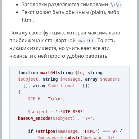
Заголовки разделяются символами
.
\r\n
Текст может быть обычным (plain), либо
html.
Покажу свою функцию, которая максимально
приближена к стандартной
. То есть
mail()
никаких излишеств, но учитывает все эти
нюансы и с ней просто удобно работать.
function
mail64
(
string
$to
, 
string
$subject
, 
string
$message
, 
array
$headers
= [], 
array
$additional
 = []
{

$CRLF
 = 
"\r\n"
;

$subject
 = 
'=?UTF-8?B?'
 . 
base64_encode
(
$subject
) . 
'?='
;

if
 (
stripos
(
$message
, 
'HTML'
) === 
0
) {

$message
 = 
substr
(
$message
, 
4
);
