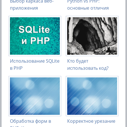
Выбор каркаса веб-
Python vs PHP:
приложения
основные отличия
Использование SQLite
Кто будет
в PHP
использовать код?
Обработка форм в
Корректное урезание