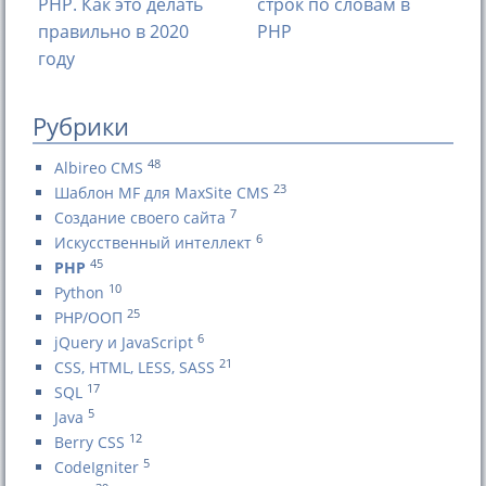
PHP. Как это делать
строк по словам в
правильно в 2020
PHP
году
Рубрики
48
Albireo CMS
23
Шаблон MF для MaxSite CMS
7
Создание своего сайта
6
Искусственный интеллект
45
PHP
10
Python
25
PHP/ООП
6
jQuery и JavaScript
21
CSS, HTML, LESS, SASS
17
SQL
5
Java
12
Berry CSS
5
CodeIgniter