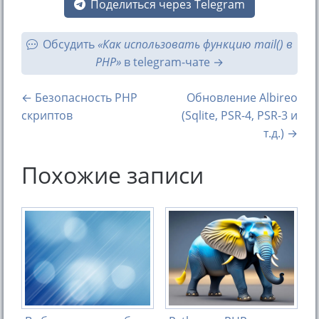
Поделиться через Telegram
Обсудить
«Как использовать функцию mail() в
PHP»
в telegram-чате
← Безопасность PHP
Обновление Albireo
скриптов
(Sqlite, PSR-4, PSR-3 и
т.д.) →
Похожие записи