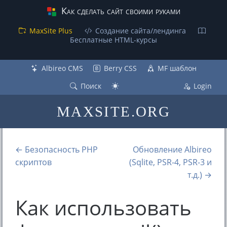
Как сделать сайт своими руками
MaxSite Plus
Создание сайта/лендинга
Бесплатные НТML-курсы
Albireo CMS
Berry CSS
MF шаблон
Поиск
Login
MAXSITE.ORG
← Безопасность PHP
Обновление Albireo
скриптов
(Sqlite, PSR-4, PSR-3 и
т.д.) →
Как использовать