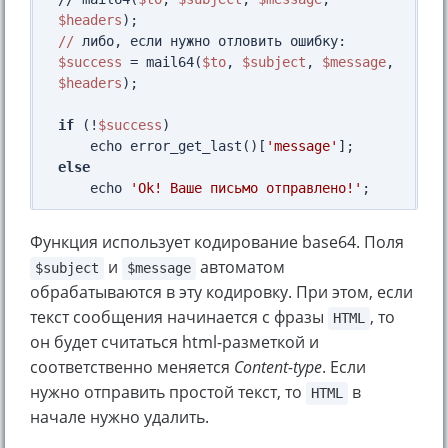
$headers
//
$success
 = mail64(
$to
, 
$subject
, 
$message
, 
$headers
);

if
 (!
$success
)

    echo error_get_last()[
'message'
else
    echo 
'Ok! Ваше письмо отправлено!'
Функция использует кодирование base64. Поля
и
автоматом
$subject
$message
обрабатываются в эту кодировку. При этом, если
текст сообщения начинается с фразы
, то
HTML
он будет считаться html-разметкой и
соответственно меняется
Content-type
. Если
нужно отправить простой текст, то
в
HTML
начале нужно удалить.