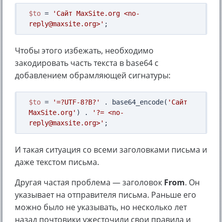
$to
 = 
'Сайт MaxSite.org <no-
reply@maxsite.org>'
Чтобы этого избежать, необходимо
закодировать часть текста в base64 с
добавлением обрамляющей сигнатуры:
$to
 = 
'=?UTF-8?B?'
 . base64_encode(
'Сайт 
MaxSite.org'
) . 
'?= <no-
reply@maxsite.org>'
И такая ситуация со всеми заголовками письма и
даже текстом письма.
Другая частая проблема — заголовок
From
. Он
указывает на отправителя письма. Раньше его
можно было не указывать, но несколько лет
назад почтовики ужесточили свои правила и