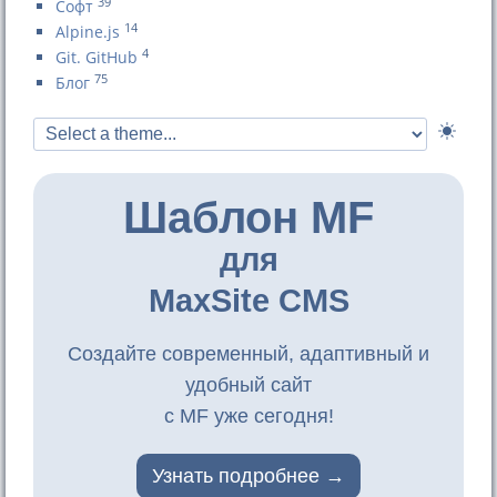
39
Софт
14
Alpine.js
4
Git. GitHub
75
Блог
Шаблон MF
для
MaxSite CMS
Создайте современный, адаптивный и
удобный сайт
с MF уже сегодня!
Узнать подробнее