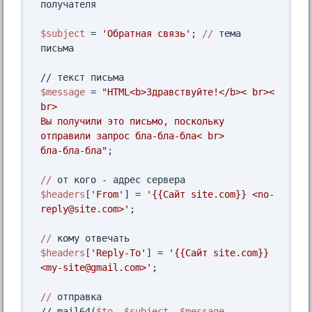
получателя

$subject
 = 
'Обратная связь'
; 
//
 тема 
письма

$message
 = 
"HTML<b>Здравствуйте!</b>< br>< 
br>

Вы получили это письмо, поскольку 
отправили запрос бла-бла-бла< br>

бла-бла-бла"
;

//
$headers
[
'From'
] = 
'{{Сайт site.com}} <no-
reply@site.com>'
; 

//
$headers
[
'Reply-To'
] = 
'{{Сайт site.com}} 
<my-site@gmail.com>'
;

//
 отправка

// mail64(
$to
, 
$subject
, 
$message
, 