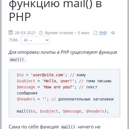
функцию mail() в
PHP
28-03-2021
Время чтения ~ 5 мин.
PHP
7586
Для отправки почты в PHP существует функция
.
mail()
$to
 = 
'user@site.com'
; 
//
$subject
 = 
'Hello, user!'
; 
//
$message
 = 
'How are you?'
; 
//
 текст 
$headers
 = 
''
; 
//
 дополнительные заголовки

mail(
$to
, 
$subject
, 
$message
, 
$headers
Сама по себе функция
ничего не
mail()