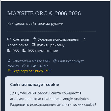
MAXSITE.ORG © 2006-2026
Как сделать сайт своими руками
Контакты
Условия использования
Карта сайта
Купить рекламу
RSS
RSS комментарии
Работает на Albireo CMS
Сайт использует
cookies
0.064s/0.67Mb
Legal copy of Albireo CMS
Проекты
Ссылки
Сайт использует cookie
MaxSite CMS
Telegram
Для улучшения работы сайта собирается
Albireo CMS
Telegram Chat
анонимная статистика через Google Analytics.
Berry CSS (CSS Utilities)
Mastodon
Разрешить использование аналитических cookie?
Premium шаблон MF
Twitter/X