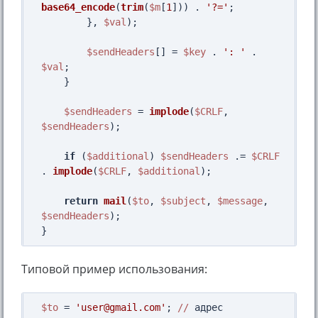
base64_encode
(
trim
(
$m
[
1
])) . 
'?='
;

        }, 
$val
);

$sendHeaders
[] = 
$key
 . 
': '
 . 
$val
;

    }

$sendHeaders
 = 
implode
(
$CRLF
, 
$sendHeaders
);

if
 (
$additional
) 
$sendHeaders
 .= 
$CRLF
. 
implode
(
$CRLF
, 
$additional
);

return
mail
(
$to
, 
$subject
, 
$message
, 
$sendHeaders
);

Типовой пример использования:
$to
 = 
'user@gmail.com'
; 
//
 адрес 