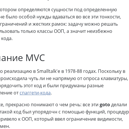
 котором определяются сущности под определенную
 не было особой нужды вдаваться во все эти тонкости,
т ограничений и жестких рамок: задачу можно решать
льзовать только классы ООП, а значит неизбежно
 кода.
мание MVC
о реализацию в Smalltalk'е в 1978-88 годах. Поскольку в
роисходила чуть ли не напрямую от опроса клавиатуры,
упорядочить этот код и были придуманы разные
ление от
спаггети-кода
.
е, прекрасно понимают о чем речь: все эти
goto
делали
такой код был упорядочн с помощью функций, процедур
ривело к ООП, который ввел ограничение видимости,
мен.