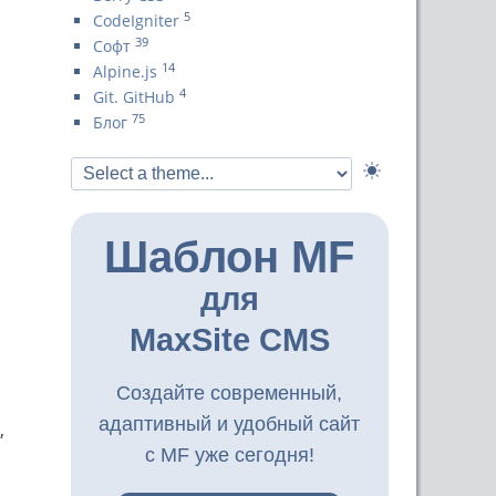
5
CodeIgniter
39
Софт
14
Alpine.js
4
Git. GitHub
75
Блог
Шаблон MF
для
MaxSite CMS
Создайте современный,
адаптивный и удобный сайт
,
с MF уже сегодня!