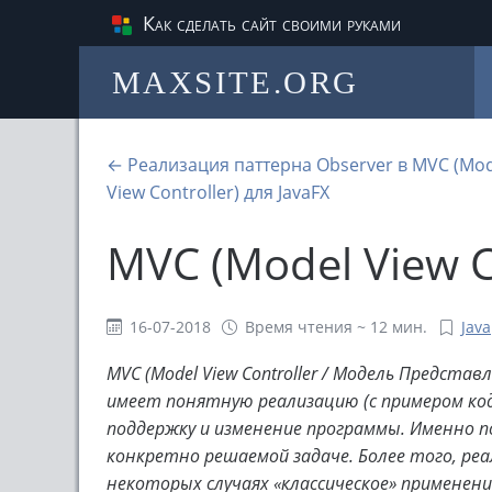
Как сделать сайт своими руками
MAXSITE.ORG
← Реализация паттерна Observer в MVC (Mod
View Controller) для JavaFX
MVC (Model View Co
16-07-2018
Время чтения ~ 12 мин.
Java
MVC (Model View Controller / Модель Предст
имеет понятную реализацию (с примером код
поддержку и изменение программы. Именно 
конкретно решаемой задаче. Более того, реа
некоторых случаях «классическое» применен