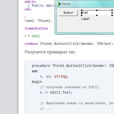
Получится примерно так:
var
    s, s1: 
string
;

begin

// получаем значение из Edit1
    s := Edit1.Text;

// Выполняем какие-то вычисления, ре
// ...