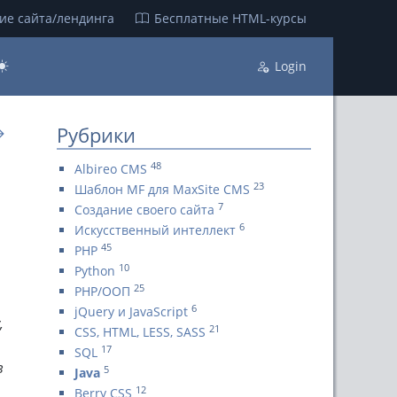
ие сайта/лендинга
Бесплатные НТML-курсы
Login
Рубрики
→
48
Albireo CMS
23
Шаблон MF для MaxSite CMS
7
Создание своего сайта
6
Искусственный интеллект
45
PHP
10
Python
25
PHP/ООП
6
jQuery и JavaScript
,
21
CSS, HTML, LESS, SASS
17
SQL
в
5
Java
12
Berry CSS