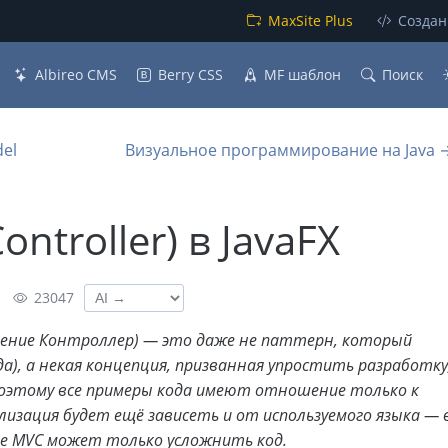
MaxSite Plus
Создан
Albireo CMS
Berry CSS
MF шаблон
Поиск
el
Визуальное программирование на Java 
ntroller) в JavaFX
23047
авление Контроллер) — это даже не паттерн, который
а), а некая концепция, призванная упростить разработку
поэтому все примеры кода имеют отношение только к
лизация будет ещё зависеть и от используемого языка — 
ие MVC может только усложнить код.