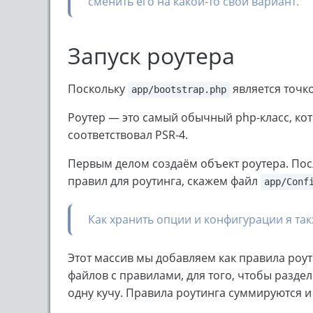
сменить его на какой-то свой вариант.
Запуск роутера
Поскольку
является точко
app/bootstrap.php
Роутер — это самый обычный php-класс, кот
соответствовал PSR-4.
Первым делом создаём объект роутера. Пос
правил для роутинга, скажем файл
app/Conf
Как хранить опции и конфигурации я так
Этот массив мы добавляем как правила роу
файлов с правилами, для того, чтобы раздел
одну кучу. Правила роутинга суммируются и