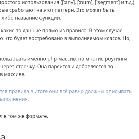
того использования ([:any], [:num], [:segment] и т.д.).
рые сработают на этот паттерн. Это может быть
), либо название функции.
 какие-то данные прямо из правила. В этом случае
 то что будет востребовано в выполняемом классе. Но,
ользовать именно php-массив, но многие роутинги
через строчку. Она парсится и добавляется во
в массиве.
ся правила в итоге они всё равно должны описывать
 выполнения.
on
в том же формате.
ра