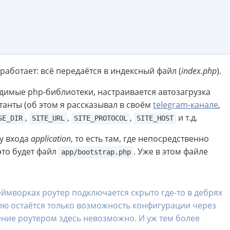
 работает: всё передаётся в индексный файл (
index.php
).
имые php-библиотеки, настраивается автозагрузка
танты (об этом я рассказывал в своём
telegram-канале
,
,
,
,
и т.д.
SE_DIR
SITE_URL
SITE_PROTOCOL
SITE_HOST
ку входа
application
, то есть там, где непосредственно
то будет файл
. Уже в этом файле
app/bootstrap.php
еймворках роутер подключается скрыто где-то в дебрях
лю остаётся только возможность конфигурации через
ние роутером здесь невозможно. И уж тем более