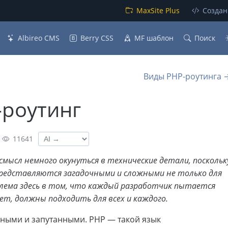
MaxSite Plus
Создан
Albireo CMS
Berry CSS
MF шаблон
Поиск
Виды PHP-роутинга 
-роутинг
11641
смысл немного окунуться в технические детали, поскольк
редставляются загадочными и сложными не только для
блема здесь в том, что каждый разработчик пытается
ает, должны подходить для всех и каждого.
жными и запутанными. PHP — такой язык