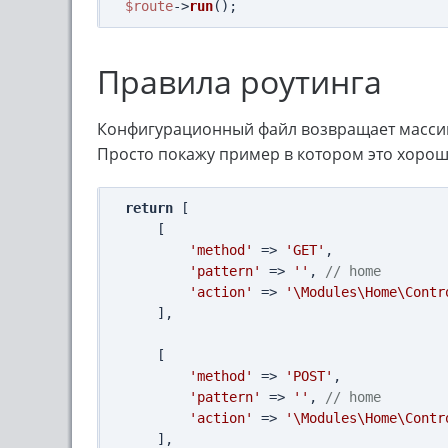
$route
->
run
Правила роутинга
Конфигурационный файл возвращает массив,
Просто покажу пример в котором это хорош
return
 [

    [

'method'
 => 
'GET'
,

'pattern'
 => 
''
, 
// home
'action'
 => 
'\Modules\Home\Contr
    ],

    [

'method'
 => 
'POST'
,

'pattern'
 => 
''
, 
// home
'action'
 => 
'\Modules\Home\Contr
    ],
