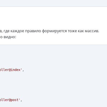
 где каждое правило формируется тоже как массив.
о видно:
oller@index'
,

oller@post'
,
