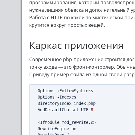
программирования, который позволяет реша
нужна лишняя обвеска и дополнительный уро
Работа с HTTP по какой-то мистической при
крутится вокруг простых вещей.
Каркас приложения
Современное php-приложение строится дост
точку входа — это фронт-контролер. Обыч
Приведу пример файла из одной своей разр
Options +FollowSymLinks

Options -Indexes

DirectoryIndex index.php

AddDefaultCharset UTF-
8
<IfModule mod_rewrite.c>

RewriteEngine on
