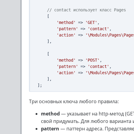
// contact использует класс Pages
    [

'method'
 => 
'GET'
,

'pattern'
 => 
'contact'
, 

'action'
 => 
'\Modules\Pages\Page
    ],

    [

'method'
 => 
'POST'
,

'pattern'
 => 
'contact'
, 

'action'
 => 
'\Modules\Pages\Page
    ],

Три основных ключа любого правила:
method
— указывает на http-метод (G
свой придумать. Для любого варианта 
pattern
— паттерн адреса. Представля