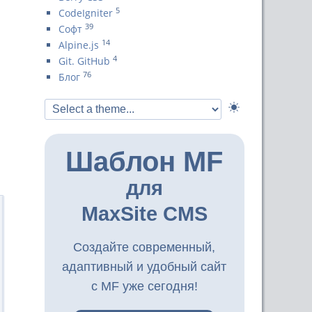
5
CodeIgniter
39
Софт
14
Alpine.js
4
Git. GitHub
76
Блог
Шаблон MF
для
MaxSite CMS
Создайте современный,
адаптивный и удобный сайт
с MF уже сегодня!