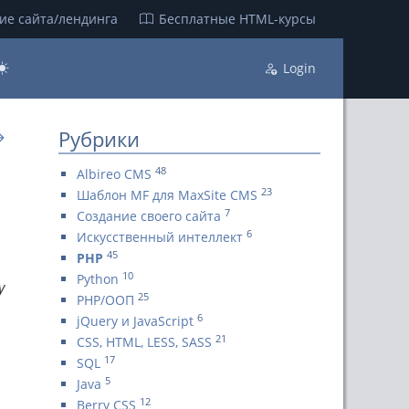
ие сайта/лендинга
Бесплатные НТML-курсы
Login
Рубрики
→
48
Albireo CMS
23
Шаблон MF для MaxSite CMS
7
Создание своего сайта
6
Искусственный интеллект
45
PHP
10
Python
у
25
PHP/ООП
6
jQuery и JavaScript
21
CSS, HTML, LESS, SASS
17
SQL
5
Java
12
Berry CSS