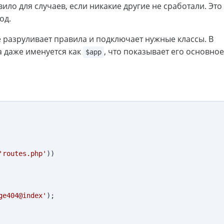
ило для случаев, если никакие другие не сработали. Это
од.
 разруливает правила и подключает нужные классы. В
 даже именуется как
, что показывает его основное
$app
'routes.php'
))

ge404@index'
);
