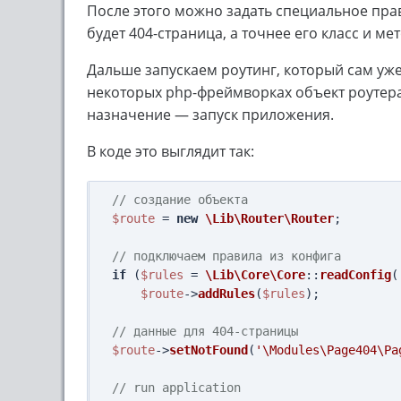
После этого можно задать специальное прав
будет 404-страница, а точнее его класс и мет
Дальше запускаем роутинг, который сам уже
некоторых php-фреймворках объект роутера
назначение — запуск приложения.
В коде это выглядит так:
// создание объекта
$route
 = 
new
\Lib\Router\Router
;

// подключаем правила из конфига
if
 (
$rules
 = 
\Lib\Core\Core
::
readConfig
(
$route
->
addRules
(
$rules
);

// данные для 404-страницы
$route
->
setNotFound
(
'\Modules\Page404\Pa
// run application