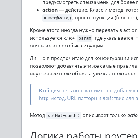
предусмотреть спецзамены для более прос
action
— действие. Класс и метод, кото
, просто функция (function
класс@метод
Кроме этого иногда нужно передать в action
используется ключ
, где указывается,
param
опять же это особые ситуации.
Лично я предпочитаю для конфигурации исп
позволяют добавлять эти же самые правила 
внутреннее поле объекта уже как положено 
В общем не важно как именно добавляют
http-метод, URL-паттерн и действие для
Метод
описывает только
acti
setNotFound()
Логика работы роуте