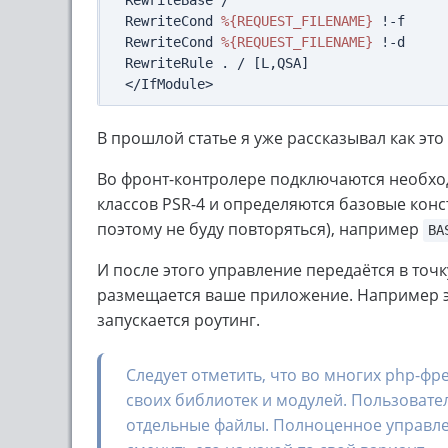
RewriteBase /

RewriteCond 
%{REQUEST_FILENAME}
 !-f

RewriteCond 
%{REQUEST_FILENAME}
 !-d

RewriteRule . / [L,QSA]

В прошлой статье я уже рассказывал как это
Во фронт-контролере подключаются необход
классов PSR-4 и определяются базовые конс
поэтому не буду повторяться), например
BA
И после этого управление передаётся в точ
размещается ваше приложение. Например э
запускается роутинг.
Следует отметить, что во многих php-фр
своих библиотек и модулей. Пользовате
отдельные файлы. Полноценное управле