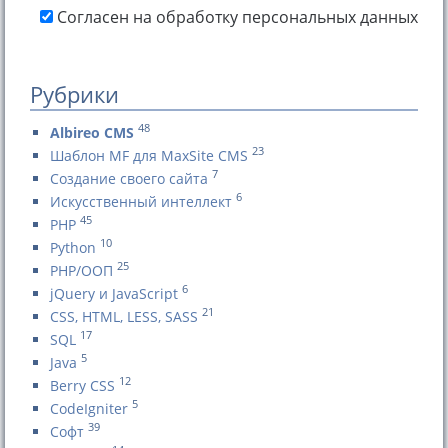
Согласен на обработку персональных данных
Рубрики
48
Albireo CMS
23
Шаблон MF для MaxSite CMS
7
Создание своего сайта
6
Искусственный интеллект
45
PHP
10
Python
25
PHP/ООП
6
jQuery и JavaScript
21
CSS, HTML, LESS, SASS
17
SQL
5
Java
12
Berry CSS
5
CodeIgniter
39
Софт