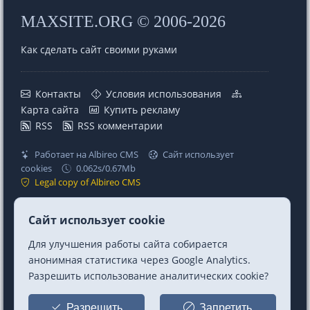
MAXSITE.ORG © 2006-2026
Как сделать сайт своими руками
Контакты
Условия использования
Карта сайта
Купить рекламу
RSS
RSS комментарии
Работает на Albireo CMS
Сайт использует
cookies
0.062s/0.67Mb
Legal copy of Albireo CMS
Проекты
Ссылки
Сайт использует cookie
MaxSite CMS
Telegram
Для улучшения работы сайта собирается
Albireo CMS
Telegram Chat
анонимная статистика через Google Analytics.
Berry CSS (CSS Utilities)
Mastodon
Разрешить использование аналитических cookie?
Premium шаблон MF
Twitter/X
Заказать создание сайта
GitHub
Разрешить
Запретить