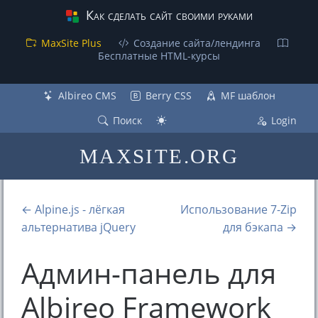
Как сделать сайт своими руками
MaxSite Plus
Создание сайта/лендинга
Бесплатные НТML-курсы
Albireo CMS
Berry CSS
MF шаблон
Поиск
Login
MAXSITE.ORG
← Alpine.js - лёгкая
Использование 7-Zip
альтернатива jQuery
для бэкапа →
Админ-панель для
Albireo Framework