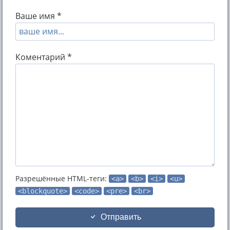
Ваше имя *
Коментарий *
Разрешённые HTML-теги:
<a>
<b>
<i>
<u>
<blockquote>
<code>
<pre>
<br>
Отправить