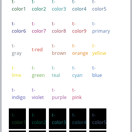
t-
t-
t-
t-
t-
color1
color2
color3
color4
color5
t-
t-
t-
t-
t-
color6
color7
color8
color9
primary
t-
t-
t-
t-
t-red
gray
brown
orange
yellow
t-
t-
t-
t-
t-
lime
green
teal
cyan
blue
t-
t-
t-
t-
indigo
violet
purple
pink
t-
t-
t-
t-
t-
color1
color2
color3
color4
color5