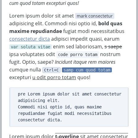
cum quod totam excepturi quos!
Lorem ipsum dolor sit amet
mark consectetur
adipisicing elit. Commodi nisi optio id,
bold quas
maxime repudiandae
fugiat modi necessitatibus
consectetur dicta
adipisci impedit quasi, earum
enim sed laboriosam,
s saepe
var soluta vitae
ipsa voluptates odit
nostrum
code porro totam
fugit. Optio, saepe?
Incidunt itaque rem maiores
cumque nulla
samp cum quod totam
Ctrl+C
excepturi
u odit porro totam
quos!
pre Lorem ipsum dolor sit amet consectetur 
adipisicing elit. 

Commodi nisi optio id, quas maxime 
repudiandae fugiat modi necessitatibus 
Lorem ipsum dolor
t-overline
sit amet consectetur