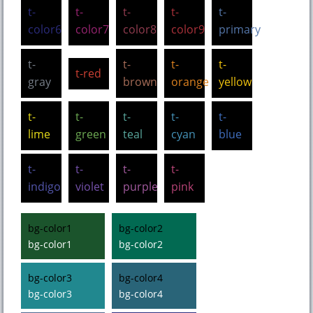
t-
t-
t-
t-
t-
color6
color7
color8
color9
primary
t-
t-
t-
t-
t-red
gray
brown
orange
yellow
t-
t-
t-
t-
t-
lime
green
teal
cyan
blue
t-
t-
t-
t-
indigo
violet
purple
pink
bg-color1
bg-color2
bg-color1
bg-color2
bg-color3
bg-color4
bg-color3
bg-color4