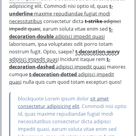
adipisicing elit
. Commodi nisi optio id, quas
t-
underline
maxime repudiandae fugiat modi
necessitatibus
consectetur dicta
t-strike
adipisci
impedit quasi
, earum soluta vitae enim sed
t-
decoration-double
adipisci impedit quasi
laboriosam, ipsa voluptates odit porro totam
nostrum fugit. Optio, saepe?
t-decoration-wavy
adipisci impedit quasi
Incidunt itaque rem
t-
decoration-dashed
adipisci impedit quasi
maiores
cumque
t-decoration-dotted
adipisci impedit
quasi
nulla quis cum quod totam excepturi quos!
blockquote Lorem ipsum dolor
sit amet
consectetur adipisicing elit
. Commodi nisi optio
id, quas maxime repudiandae fugiat modi
necessitatibus consectetur dicta adipisci
impedit quasi, earum soluta vitae enim sed