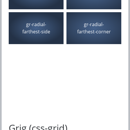
gr-radial-
gr-radial-
farthest-side
farthest-corner
gr-conic
gr-repeating-
conic
gr-repeating-
gr-repeating-
linear
radial
Grig (css-grid)