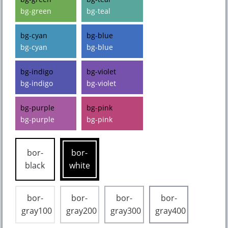
bg-green
bg-teal
bg-cyan
bg-blue
bg-cyan
bg-blue
bg-indigo
bg-violet
bg-indigo
bg-violet
bg-purple
bg-pink
bg-purple
bg-pink
bor-
bor-
black
white
bor-
bor-
bor-
bor-
gray100
gray200
gray300
gray400