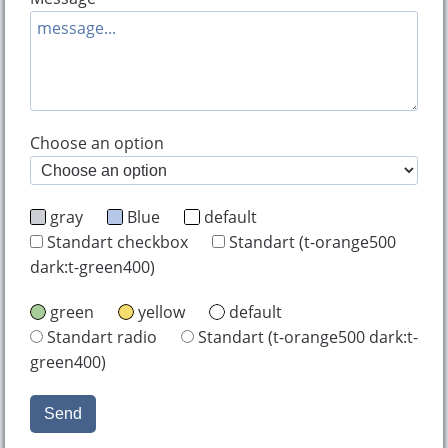
Choose an option
gray
Blue
default
Standart checkbox
Standart (t-orange500
dark:t-green400)
green
yellow
default
Standart radio
Standart (t-orange500 dark:t-
green400)
Send