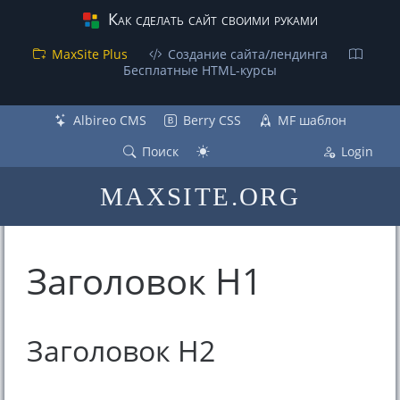
Как сделать сайт своими руками
MaxSite Plus
Создание сайта/лендинга
Бесплатные НТML-курсы
Albireo CMS
Berry CSS
MF шаблон
Поиск
Login
MAXSITE.ORG
Заголовок H1
Заголовок H2