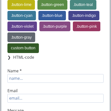
.button-lime
.button-green
.button-teal
.button-cyan
.button-blue
.button-indigo
.button-violet
.button-purple
.button-pink
.button-gray
custom button
HTML-code
Name *
Email
Message