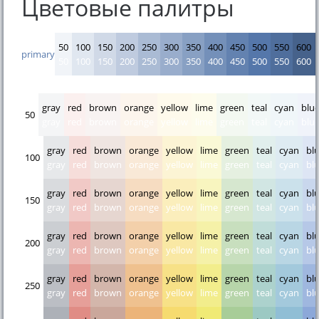
Цветовые палитры
50
100
150
200
250
300
350
400
450
500
550
600
primary
50
100
150
200
250
300
350
400
450
500
550
600
gray
red
brown
orange
yellow
lime
green
teal
cyan
blu
50
gray
red
brown
orange
yellow
lime
green
teal
cyan
blu
gray
red
brown
orange
yellow
lime
green
teal
cyan
bl
100
gray
red
brown
orange
yellow
lime
green
teal
cyan
bl
gray
red
brown
orange
yellow
lime
green
teal
cyan
bl
150
gray
red
brown
orange
yellow
lime
green
teal
cyan
bl
gray
red
brown
orange
yellow
lime
green
teal
cyan
bl
200
gray
red
brown
orange
yellow
lime
green
teal
cyan
bl
gray
red
brown
orange
yellow
lime
green
teal
cyan
bl
250
gray
red
brown
orange
yellow
lime
green
teal
cyan
bl